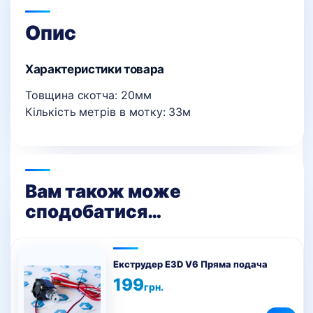
Опис
Характеристики товара
Товщина скотча: 20мм
Кількість метрів в мотку: 33м
Вам також може
сподобатися…
Цей
товар
Екструдер E3D V6 Пряма подача
має
199
грн.
кілька
варіантів.