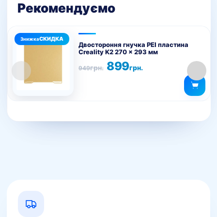
Рекомендуємо
Двостороння гнучка PEI пластина
Creality K2 270 x 293 мм
Оригінальна
Поточна
899
грн.
грн.
949
ціна:
ціна:
949грн..
899грн..