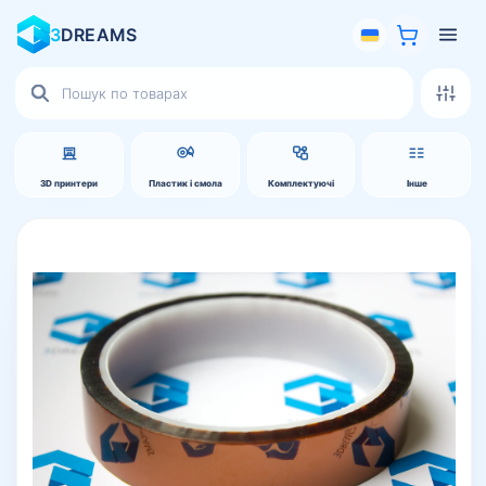
3
DREAMS
Пошук
товарів
3D принтери
Пластик і смола
Комплектуючі
Інше