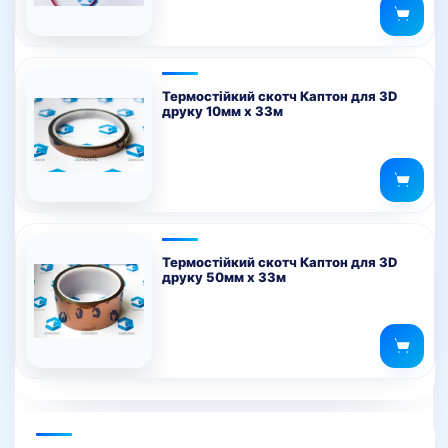
Параметри
можна
вибрати
на
Термостійкий скотч Каптон для 3D
друку 10мм х 33м
сторінці
товару
Термостійкий скотч Каптон для 3D
друку 50мм х 33м