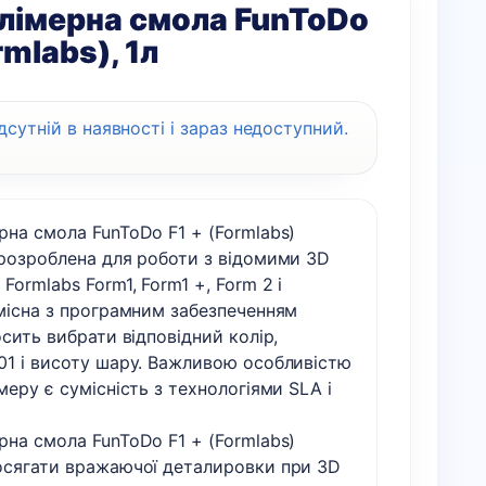
лімерна смола FunToDo
rmlabs), 1л
дсутній в наявності і зараз недоступний.
на смола FunToDo F1 + (Formlabs)
 розроблена для роботи з відомими 3D
Formlabs Form1, Form1 +, Form 2 і
місна з програмним забезпеченням
осить вибрати відповідний колір,
01 і висоту шару. Важливою особливістю
меру є сумісність з технологіями SLA і
на смола FunToDo F1 + (Formlabs)
осягати вражаючої деталировки при 3D