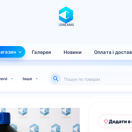
3
DREAMS
агазин
Галерея
Новини
Оплата і доста
Пошук
уючі
Інше
товарів
Додати в