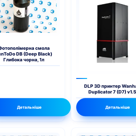
Фотополімерна смола
unToDo DB (Deep Black)
Глибока чорна, 1л
DLP 3D принтер Wanh
Duplicator 7 (D7) v1.
Детальніше
Детальніше