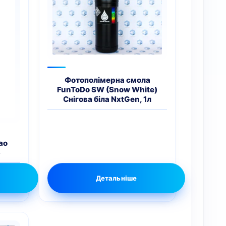
Фотополімерна смола
FunToDo SW (Snow White)
Снігова біла NxtGen, 1л
ao
5
Детальніше