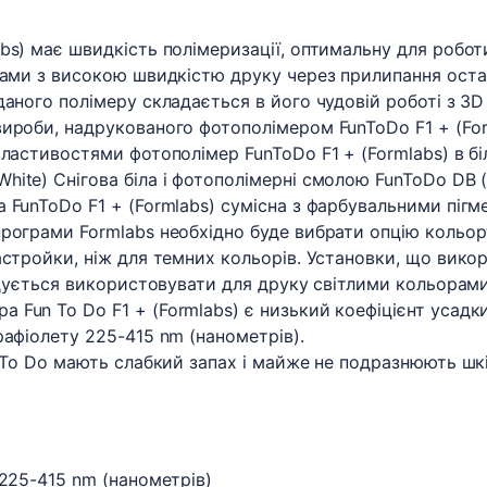
bs) має швидкість полімеризації, оптимальну для роботи
рами з високою швидкістю друку через прилипання оста
аного полімеру складається в його чудовій роботі з 3D 
ироби, надрукованого фотополімером FunToDo F1 + (For
властивостями фотополімер FunToDo F1 + (Formlabs) в б
ite) Снігова біла і фотополімерні смолою FunToDo DB (
 FunToDo F1 + (Formlabs) сумісна з фарбувальними пігме
рограми Formlabs необхідно буде вибрати опцію кольору
астройки, ніж для темних кольорів. Установки, що вико
ендується використовувати для друку світлими кольорам
Fun To Do F1 + (Formlabs) є низький коефіцієнт усадки
рафіолету 225-415 nm (нанометрів).
n To Do мають слабкий запах і майже не подразнюють ш
 225-415 nm (нанометрів)