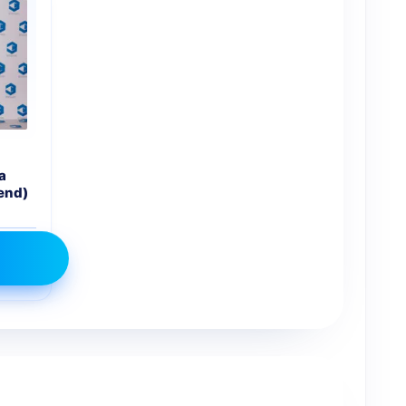
а
end)