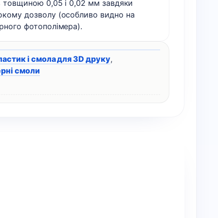
 товщиною 0,05 і 0,02 мм завдяки
окому дозволу (особливо видно на
рного фотополімера).
ластик і смола для 3D друку
,
рні смоли