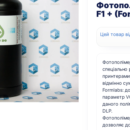
Фотопо
F1 + (Fo
Цей товар ві
Фотополімер
спеціально
принтерами 
відмінно су
Formlabs: д
параметр V
даного полі
DLP.
Фотополімер
дозволяє д