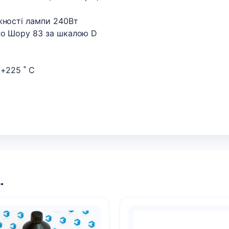
жності лампи 240Вт
 по Шору 83 за шкалою D
 +225 ˚ С
…