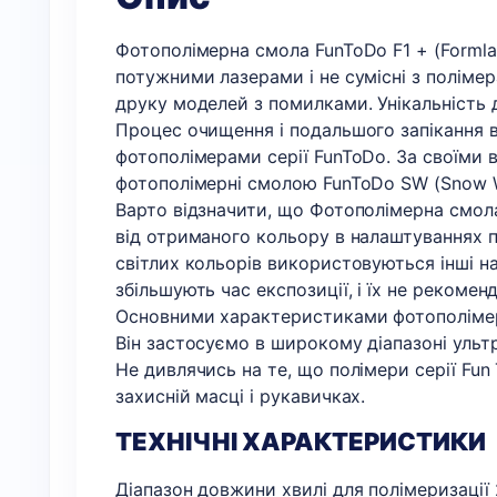
Фотополімерна смола FunToDo F1 + (Formla
потужними лазерами і не сумісні з поліме
друку моделей з помилками. Унікальність д
Процес очищення і подальшого запікання в
фотополімерами серії FunToDo. За своїми 
фотополімерні смолою FunToDo SW (Snow Wh
Варто відзначити, що Фотополімерна смола
від отриманого кольору в налаштуваннях п
світлих кольорів використовуються інші н
збільшують час експозиції, і їх не реком
Основними характеристиками фотополімера 
Він застосуємо в широкому діапазоні ульт
Не дивлячись на те, що полімери серії Fu
захисній масці і рукавичках.
ТЕХНІЧНІ ХАРАКТЕРИСТИКИ
Діапазон довжини хвилі для полімеризації