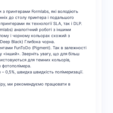
 з принтерами Formlabs, які володіють
нніх до столу принтера і подальшого
принтерами як технології SLA, так і DLP.
mlabs) аналогічний роботі з іншими
ілому і чорному кольорах схожий з
Deep Black) Глибока чорна.
нтами FunToDo (Pigment). Так в залежності
 «інший». Зверніть увагу, що для більш
ристовуються для темних кольорів,
и фотополімера.
 – 0,5%, швидка швидкість полімеризації.
кіру, ми рекомендуємо працювати в