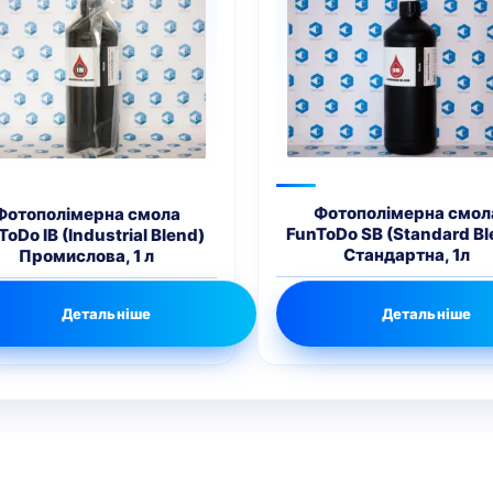
Фотополімерна смол
Фотополімерна смола
FunToDo SB (Standard Bl
ToDo IB (Industrial Blend)
Стандартна, 1л
Промислова, 1 л
Детальніше
Детальніше