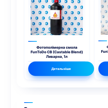
Фотополімерна смола
Fun
FunToDo CB (Castable Blend)
Ливарна, 1л
Детальніше