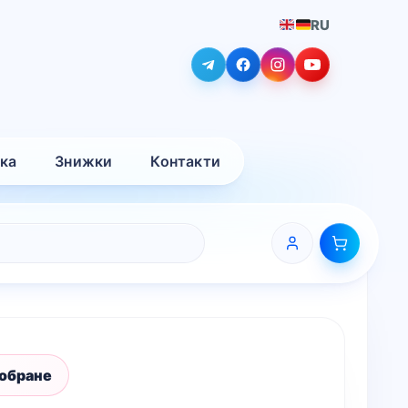
RU
вка
Знижки
Контакти
 обране