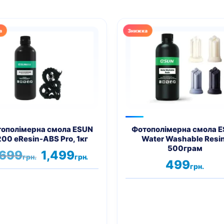
Цей
р
товар
має
а
кілька
нтів.
варіантів.
метри
Параметри
на
можна
ати
вибрати
на
ополімерна смола ESUN
Фотополімерна смола 
00 eResin-ABS Pro, 1кг
Water Washable Resin
нці
сторінці
500грам
ру
товару
Оригінальна
Поточна
,699
1,499
грн.
грн.
ціна:
ціна:
499
грн.
1,699грн..
1,499грн..