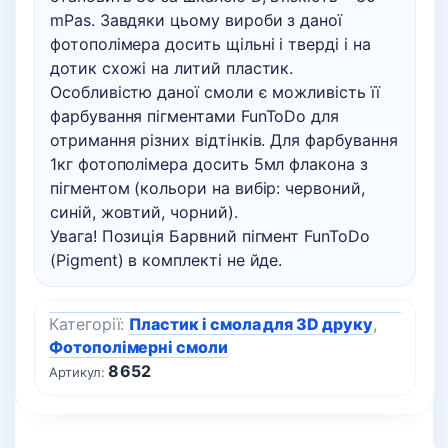
mPas. Завдяки цьому вироби з даної
фотополімера досить щільні і тверді і на
дотик схожі на литий пластик.
Особливістю даної смоли є можливість її
фарбування пігментами FunToDo для
отримання різних відтінків. Для фарбування
1кг фотополімера досить 5мл флакона з
пігментом (кольори на вибір: червоний,
синій, жовтий, чорний).
Увага! Позиція Барвний пігмент FunToDo
(Pigment) в комплекті не йде.
Категорії:
Пластик і смола для 3D друку
,
Фотополімерні смоли
8652
Артикул: