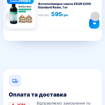
товар
Фотополімерна смола ESUN S200
Standard Resin, 1 кг
має
Оригінальна
Поточна
595
кілька
грн.
грн.
745
ціна:
ціна:
варіантів.
745грн..
595грн..
Параметри
можна
вибрати
на
сторінці
товару
Оплата та доставка
Відправляємо замовлення по