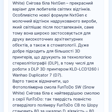
White) Снігова біла NxtGen – прекрасний
варіант для любителів світлих відтінків.
Особливістю нової формули NxtGen є
молочний відтінок надрукованого вироби,
який світлішає після постзапеканія, саме
тому вона широко застосовується для
друку високоточних архітектурних
об’єктів, а також в стоматології. Дуже
добре підходить для більшості 3D
принтерів, що друкують за технологією
стереолітіографіі (DLP), в тому числі для
роботи з DLP 3D принтером KLD-LCD1260 і
Wanhao Duplicator 7 (D7).
Варто також відзначити, що
Фотополімерна смола FunToDo SW (Snow
White) Снігова біла є найтвердішою смолою
з серії FunToDo: так твердість повністю
отверділого полімеру FunToDo CB по Шору
становить 80 за шкалою D, в’язкість – 80