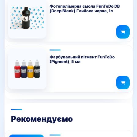
Фотополімерна смола FunToDo DB
(Deep Black) Глибока чорна, 1л
Фарбувальний пігмент FunToDo
(Pigment), 5 мл
Рекомендуємо
Цей