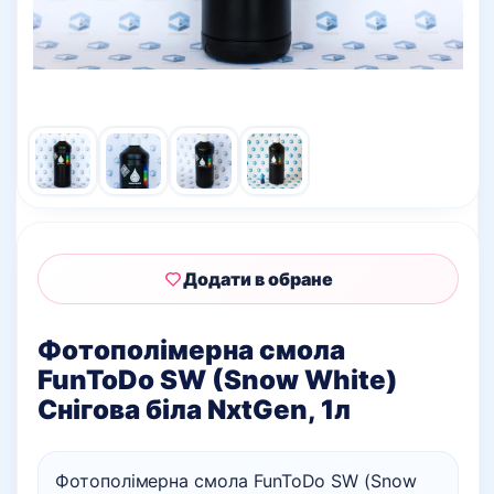
Додати в обране
Фотополімерна смола
FunToDo SW (Snow White)
Снігова біла NxtGen, 1л
Фотополімерна смола FunToDo SW (Snow