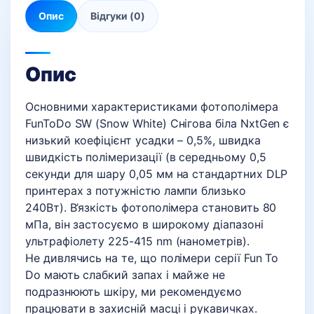
Опис
Відгуки (0)
Опис
Основними характеристиками фотополімера
FunToDo SW (Snow White) Снігова біла NxtGen є
низький коефіцієнт усадки – 0,5%, швидка
швидкість полімеризації (в середньому 0,5
секунди для шару 0,05 мм на стандартних DLP
принтерах з потужністю лампи близько
240Вт). В’язкість фотополімера становить 80
мПа, він застосуємо в широкому діапазоні
ультрафіолету 225-415 nm (нанометрів).
Не дивлячись на те, що полімери серії Fun To
Do мають слабкий запах і майже не
подразнюють шкіру, ми рекомендуємо
працювати в захисній масці і рукавичках.