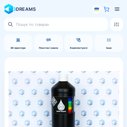
3
DREAMS
Пошук
товарів
3D принтери
Пластик і смола
Комплектуючі
Інше