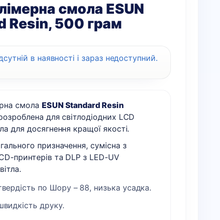
лімерна смола ESUN
d Resin, 500 грам
дсутній в наявності і зараз недоступний.
рна смола
ESUN Standard Resin
розроблена для світлодіодних LCD
ла для досягнення кращої якості.
гального призначення, сумісна з
LCD-принтерів та DLP з LED-UV
ітла.
вердість по Шору – 88, низька усадка.
швидкість друку.