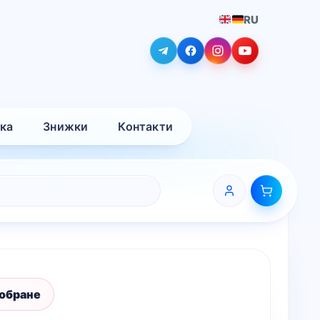
RU
вка
Знижки
Контакти
 обране