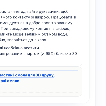
ристанням одягайте рукавички, щоб
ямого контакту зі шкірою. Працювати зі
омендується в добре провітрюваному
 При випадковому контакті з шкірою,
омийте місце великим об’ємом води.
но, зверніться до лікаря.
лі необхідно чистити
ентрованим спиртом (> 95%) близько 30
ластик і смола для 3D друку
,
рні смоли