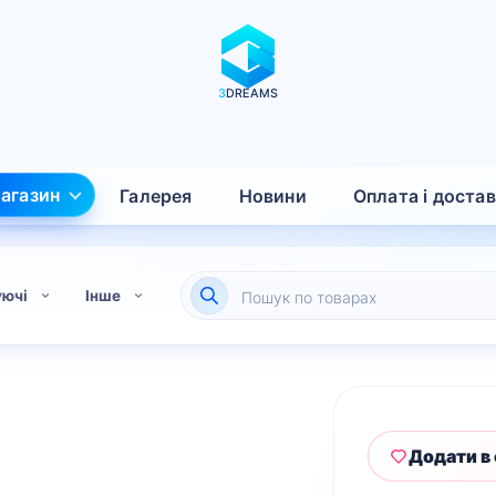
3
DREAMS
агазин
Галерея
Новини
Оплата і доста
Пошук
уючі
Інше
товарів
Додати в