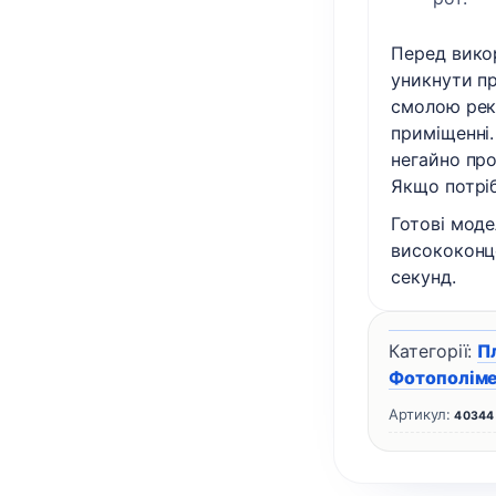
Перед вико
уникнути пр
смолою рек
приміщенні.
негайно пр
Якщо потріб
Готові моде
висококонц
секунд.
Категорії:
П
Фотополіме
Артикул:
40344