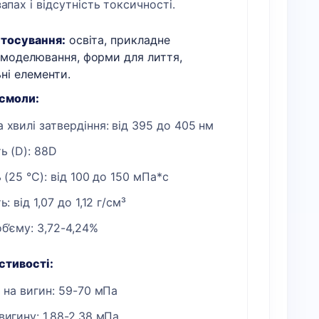
апах і відсутність токсичності.
стосування:
освіта, прикладне
 моделювання, форми для лиття,
ні елементи.
смоли:
хвилі затвердіння: від 395 до 405 нм
ь (D): 88D
ь (25 °C): від 100 до 150 мПа*с
: від 1,07 до 1,12 г/см³
б’єму: 3,72-4,24%
стивості:
 на вигин: 59-70 мПа
игину: 1,88-2,38 мПа