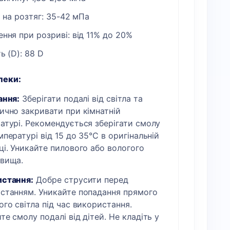
 на розтяг: 35-42 мПа
ння при розриві: від 11% до 20%
ь (D): 88 D
пеки:
ання:
Зберігати подалі від світла та
ично закривати при кімнатній
атурі. Рекомендується зберігати смолу
мпературі від 15 до 35°C в оригінальній
ці. Уникайте пилового або вологого
вища.
стання:
Добре струсити перед
станням. Уникайте попадання прямого
ого світла під час використання.
те смолу подалі від дітей. Не кладіть у