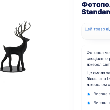
Фотопо
Standar
Цей товар ві
Фотополіме
спеціально 
джерел світ
Це смола за
більшістю 
джерелом св
Висока т
Висока 