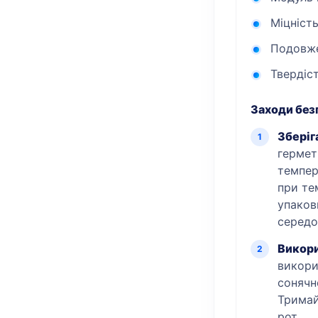
Міцність
Подовже
Твердіст
Заходи без
Зберіг
гермет
темпер
при те
упаков
середо
Викори
викори
сонячн
Тримай
рот.