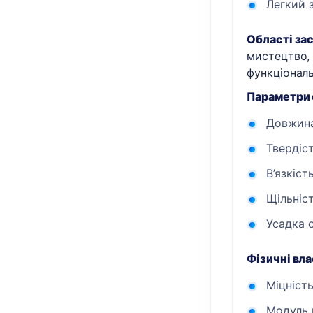
Легкий з
Області за
мистецтво,
функціональ
Параметри 
Довжина 
Твердіст
В’язкіст
Щільність
Усадка о
Фізичні вла
Міцність
Модуль в