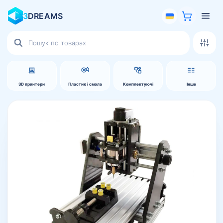
3
DREAMS
Пошук
товарів
3D принтери
Пластик і смола
Комплектуючі
Інше