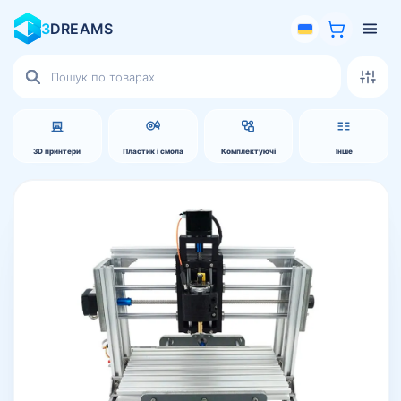
3
DREAMS
Пошук
товарів
3D принтери
Пластик і смола
Комплектуючі
Інше