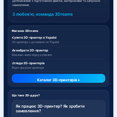
Допоможемо з підготовкою файлів, матеріалами та запуском
замовлення.
З любовʼю, команда 3Dreams
Магазин 3Dreams
Купити 3D-принтер в Україні
3D-принтери з доставкою по Україні
Як вибрати 3D-принтер
Важливо знати перед купівлею
Огляди 3D-принтерів
Відео про різні принтери
Каталог 3D-принтерів »
Що таке 3D-друк?
Як працює 3D-принтер? Як зробити
замовлення?