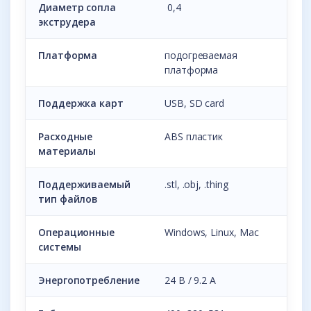
Диаметр сопла
0,4
экструдера
Платформа
подогреваемая
платформа
Поддержка карт
USB, SD card
Расходные
ABS пластик
материалы
Поддерживаемый
.stl, .obj, .thing
тип файлов
Операционные
Windows, Linux, Mac
системы
Энергопотребление
24 В / 9.2 A