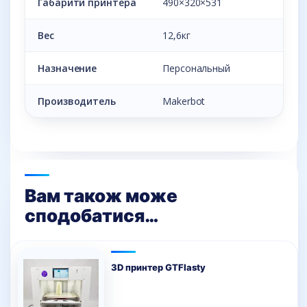
Габарити принтера
490×320×531
Вес
12,6кг
Назначение
Персональный
Производитель
Makerbot
Вам також може
сподобатися…
3D принтер GTFlasty