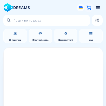
3
DREAMS
Пошук
товарів
3D принтери
Пластик і смола
Комплектуючі
Інше