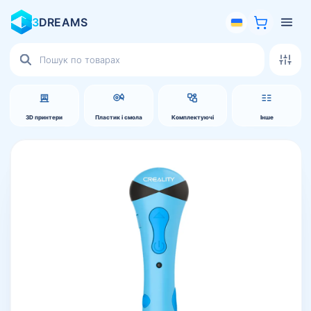
3
DREAMS
Пошук
товарів
3D принтери
Пластик і смола
Комплектуючі
Інше