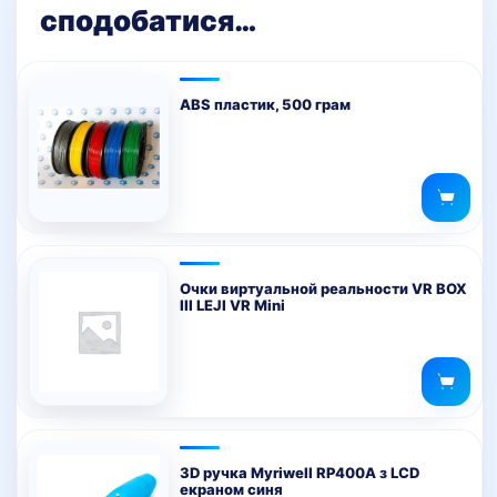
сподобатися…
ABS пластик, 500 грам
Очки виртуальной реальности VR BOX
III LEJI VR Mini
3D ручка Myriwell RP400A з LCD
екраном синя