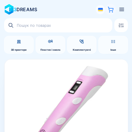
3
DREAMS
Пошук
товарів
3D принтери
Пластик і смола
Комплектуючі
Інше