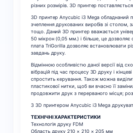
різних розмірів. 3D принтер поставляєтьс
3D принтер Anycubic i3 Mega обладнаний п
зчеплення друкованих виробів зі столом, 
тощо. Даний 3D принтер вважається уніве
50 мікрон (0,05 мм.) і більше, це дозволя
плата TriGorilla дозволяє встановлювати р
завдань друку.
Відмінною особливістю даної версії від сх
вібрацій під час процесу 3D друку і кінце
спростить керування. Також можна виділит
пластикової нитки, щоб ви вчасно її замін
продовжити друк з перерваного місця; роз
З 3D принтером Anycubic i3 Mega друкуват
ТЕХНІЧНІ ХАРАКТЕРИСТИКИ
Технологія друку FDM
Область друку 210 × 210 × 205 мм