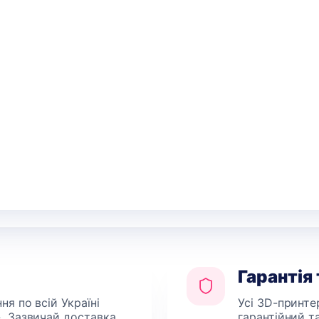
Creality Pika 3D сканер
Двостороння PEI пластина
Creality SparkX i7, 265 x
мм
32,999
грн.
779
грн.
Гарантія
я по всій Україні
Усі 3D-принте
. Зазвичай доставка
гарантійний т