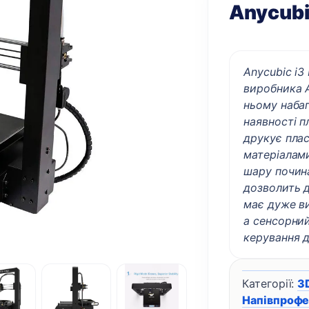
Anycubi
Anycubic i3
виробника A
ньому набаг
наявності п
друкує плас
матеріалами
шару почина
дозволить 
має дуже ви
а сенсорний
керування 
Категорії:
3
Напівпрофе