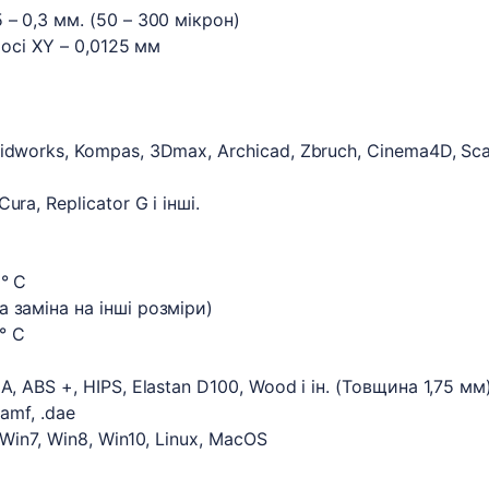
– 0,3 мм. (50 – 300 мікрон)
 осі XY – 0,0125 мм
dworks, Kompas, 3Dmax, Archicad, Zbruch, Cinema4D, Sca
a, Replicator G і інші.
° С
 заміна на інші розміри)
° С
, ABS +, HIPS, Elastan D100, Wood і ін. (Товщина 1,75 мм
amf, .dae
Win7, Win8, Win10, Linux, MacOS