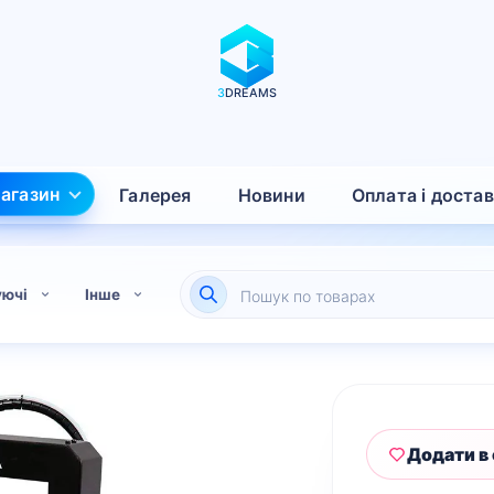
3
DREAMS
агазин
Галерея
Новини
Оплата і доста
Пошук
уючі
Інше
товарів
Додати в