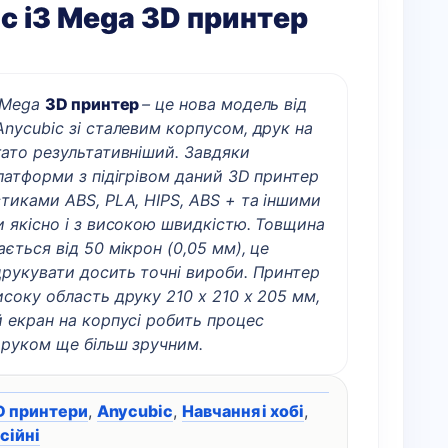
c i3 Mega 3D принтер
 Mega
3D принтер
– це нова модель від
nycubic зі сталевим корпусом, друк на
ато результативніший. Завдяки
латформи з підігрівом даний 3D принтер
тиками ABS, PLA, HIPS, ABS + та іншими
 якісно і з високою швидкістю. Товщина
ється від 50 мікрон (0,05 мм), це
друкувати досить точні вироби. Принтер
соку область друку 210 х 210 х 205 мм,
 екран на корпусі робить процес
друком ще більш зручним.
D принтери
,
Anycubic
,
Навчання і хобі
,
сійні