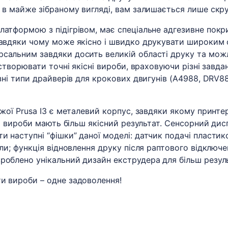
я в майже зібраному вигляді, вам залишається лише скр
латформою з підігрівом, має спеціальне адгезивне пок
завдяки чому може якісно і швидко друкувати широким 
рсальним завдяки досить великій області друку та мо
є створювати точні якісні вироби, враховуючи різні зав
ізні типи драйверів для крокових двигунів (А4988, DRV88
ожої Prusa I3 є металевий корпус, завдяки якому принтер
ві вироби мають більш якісний результат. Сенсорний дис
и наступні “фішки” даної моделі: датчик подачі пластик
или; функція відновлення друку після раптового відключе
роблено унікальний дизайн екструдера для більш резул
и вироби – одне задоволення!