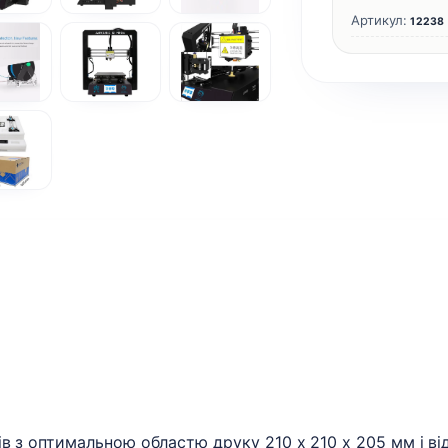
Артикул:
12238
в з оптимальною областю друку 210 х 210 х 205 мм і ві