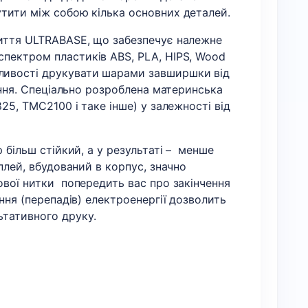
утити між собою кілька основних деталей.
риття ULTRABASE, що забезпечує належне
спектром пластиків ABS, PLA, HIPS, Wood
жливості друкувати шарами завширшки від
дання. Спеціально розроблена материнська
25, TMC2100 і таке інше) у залежності від
 більш стійкий, а у результаті – менше
плей, вбудований в корпус, значно
ової нитки попередить вас про закінчення
ння (перепадів) електроенергії дозволить
ьтативного друку.