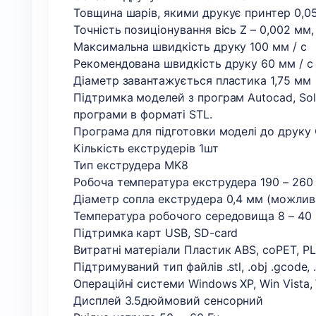
Товщина шарів, якими друкує принтер 0,05 
Точність позиціонування вісь Z – 0,002 мм,
Максимальна швидкість друку 100 мм / с
Рекомендована швидкість друку 60 мм / с
Діаметр завантажується пластика 1,75 мм
Підтримка моделей з програм Autocad, Soli
програми в форматі STL.
Програма для підготовки моделі до друку Cur
Кількість екструдерів 1шт
Тип екструдера MK8
Робоча температура екструдера 190 – 260 
Діаметр сопла екструдера 0,4 мм (можлива
Температура робочого середовища 8 – 40 
Підтримка карт USB, SD-card
Витратні матеріали Пластик ABS, coPET, PLA
Підтримуваний тип файлів .stl, .obj .gcode, .
Операційні системи Windows XP, Win Vista, 
Дисплей 3.5дюймовий сенсорний