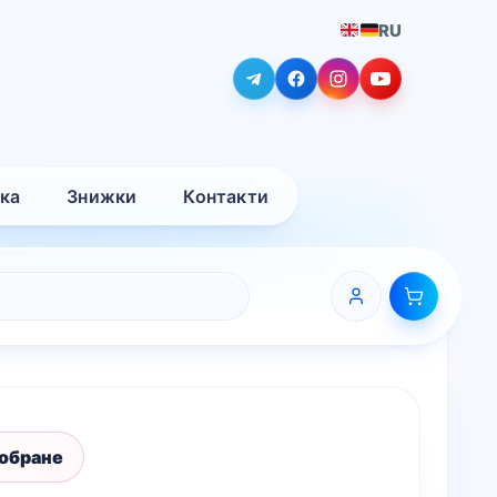
RU
вка
Знижки
Контакти
 обране