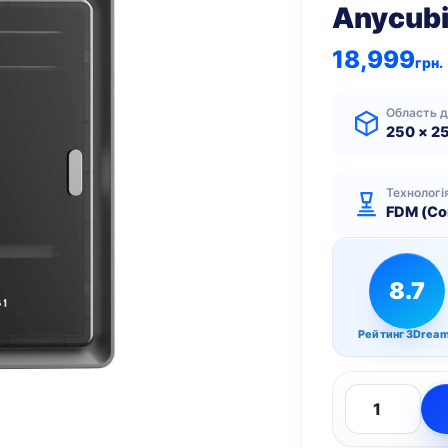
Anycubi
18,999
грн.
Область 
250 × 2
Технологі
FDM (Co
8.7
Рейтинг 3Drea
Anycubic
Kobra