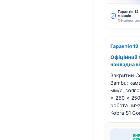
S1
Гарантія 12
місяців
3D
Офіційна гар
принтер
кількість
Гарантія 12
Офіційний г
накладна в
Закритий C
Bambu: каме
мм/с, сопло
× 250 × 250
робота нижч
Kobra S1 Co
ВИБ
СУМ