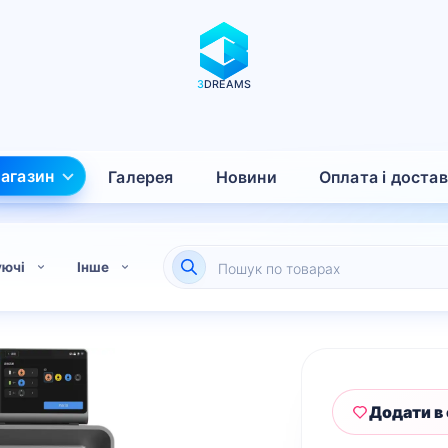
3
DREAMS
агазин
Галерея
Новини
Оплата і доста
Пошук
уючі
Інше
товарів
Додати в