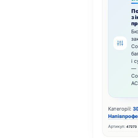
По
з 
пр
Бю
за
Co
ба
і 
— 
Co
AC
Категорії:
3
Напівпрофе
Артикул:
47273