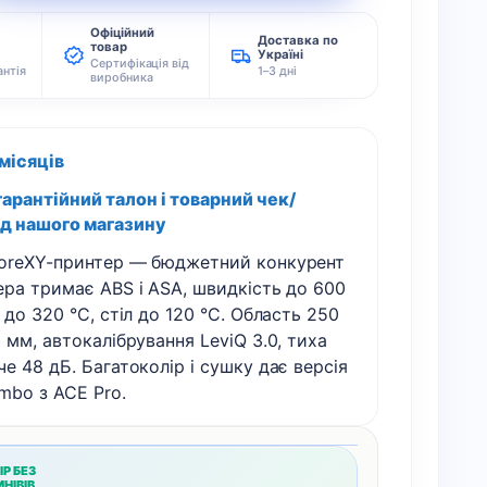
Офіційний
Доставка по
товар
Україні
Сертифікація від
антія
1–3 дні
виробника
 місяців
арантійний талон і товарний чек/
ід нашого магазину
oreXY-принтер — бюджетний конкурент
ра тримає ABS і ASA, швидкість до 600
 до 320 °C, стіл до 120 °C. Область 250
 мм, автокалібрування LeviQ 3.0, тиха
е 48 дБ. Багатоколір і сушку дає версія
mbo з ACE Pro.
ІР БЕЗ
НІВІВ