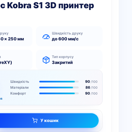
c Kobra S1 3D принтер
друку
Швидкість друку
50 × 250 мм
до 600 мм/с
я
Тип корпусу
reXY)
Закритий
90
Швидкість
/100
86
Матеріали
/100
90
Комфорт
/100
ms
У кошик