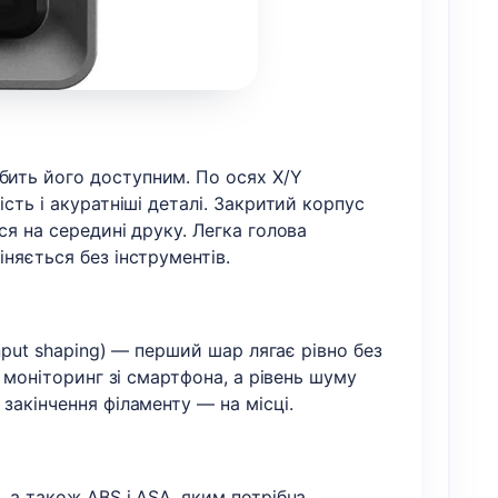
бить його доступним. По осях X/Y
сть і акуратніші деталі. Закритий корпус
ся на середині друку. Легка голова
няється без інструментів.
nput shaping) — перший шар лягає рівно без
 моніторинг зі смартфона, а рівень шуму
закінчення філаменту — на місці.
 а також ABS і ASA, яким потрібна