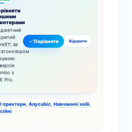
рівняти
іншими
интерами
джетний
критий
Порівняти
Відкрити
reXY; за
гатоколором
сушкою
версія
mbo з
E Pro.
D принтери
,
Anycubic
,
Навчання і хобі
,
сійні