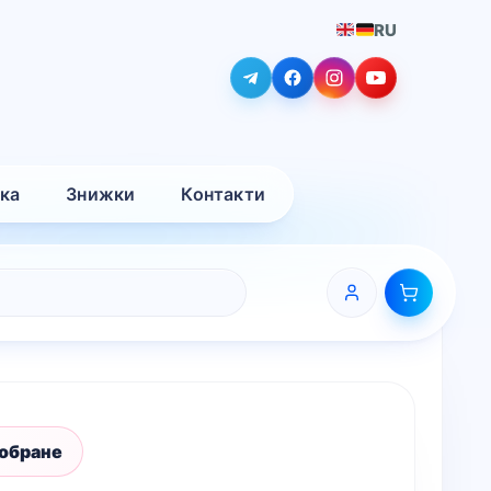
RU
вка
Знижки
Контакти
 обране