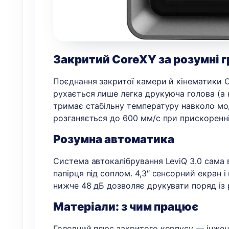
Закритий CoreXY за розумні 
Поєднання закритої камери й кінематики 
рухається лише легка друкуюча голова (а н
тримає стабільну температуру навколо моде
розганяється до 600 мм/с при прискоренні
Розумна автоматика
Система автокалібрування LeviQ 3.0 сама в
папірця під соплом. 4,3″ сенсорний екран 
нижче 48 дБ дозволяє друкувати поряд із р
Матеріали: з чим працює
Головний плюс закритого корпусу — інжене