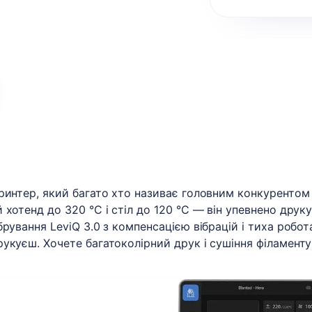
ринтер, який багато хто називає головним конкурентом
хотенд до 320 °C і стіл до 120 °C — він упевнено друку
рування LeviQ 3.0 з компенсацією вібрацій і тиха робот
укуєш. Хочете багатоколірний друк і сушіння філаменту