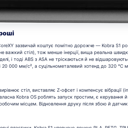
гроші
CoreXY зазвичай коштує помітно дорожче — Kobra S1 ро
е важкий стіл), тож менше інерції, вища реальна швидкі
лі, і тоді ABS з ASA не тріскаються й не відшаровують
 20 000 мм/с², а суцільнометалевий хотенд до 320 °C мі
ирівнює стіл, виставляє Z-офсет і компенсує вібрації (i
і власна Kobra OS роблять запуск простим, є керування й
обочим місцем. Відновлення друку після збою й датчик 
рні пластики. Kobra S1 упевнено друкує PLA, PETG, TPU,