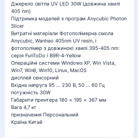
Джерело світла UV LED 30W (довжина хвилі
405 nm)
Підтримка моделей з програм Anycubic Photon
Slicer
Витратні матеріали Фотополімерна смола
Anycubic, Wanhao 405nm UV resin, і
фотополімер з довжиною хвилі 395-405 nm:
серія FunToDo і B9R-4-Yellow
Операційні системи Windows XP, Win Vista,
Win7, Win8, Win10, Linux, MacOS
дисплей сенсорний
Вхідна напруга 95 … 230 В, 50 … 60 Гц
потужність 30W
Габарити принтера 180 × 195 × 367 мм
Вага 4,7 кг
призначення Персональний
Країна Китай