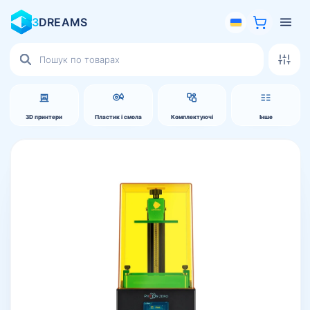
3
DREAMS
Пошук
товарів
3D принтери
Пластик і смола
Комплектуючі
Інше