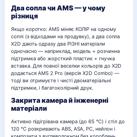
Два сопла чи AMS — у чому
різниця
Якщо коротко: AMS міняє КОЛІР на одному
соплі (з відходами на продувку), а два сопла
X2D дають одразу два РІЗНІ матеріали
одночасно — наприклад, модель + розчинна
підтримка або жорсткий пластик + гнучка
вставка. Для повної веселки кольорів до X2D
додається AMS 2 Pro (версія X2D Combo) —
тоді ви отримуєте і чисті двоматеріальні
підтримки, і багатоколірний друк.
Закрита камера й інженерні
матеріали
Активно підігрівана камера (до 65 °C) і стіл до
120 °C розкривають ABS, ASA, PC, нейлон і
композити з вуглеволокном без короблень.