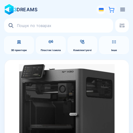
3
DREAMS
Пошук
товарів
3D принтери
Пластик і смола
Комплектуючі
Інше