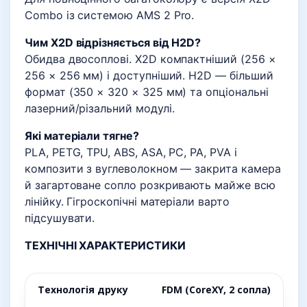
Combo із системою AMS 2 Pro.
Чим X2D відрізняється від H2D?
Обидва двосоплові. X2D компактніший (256 ×
256 × 256 мм) і доступніший. H2D — більший
формат (350 × 320 × 325 мм) та опціональні
лазерний/різальний модулі.
Які матеріали тягне?
PLA, PETG, TPU, ABS, ASA, PC, PA, PVA і
композити з вуглеволокном — закрита камера
й загартоване сопло розкривають майже всю
лінійку. Гігроскопічні матеріали варто
підсушувати.
ТЕХНІЧНІ ХАРАКТЕРИСТИКИ
Технологія друку
FDM (CoreXY, 2 сопла)