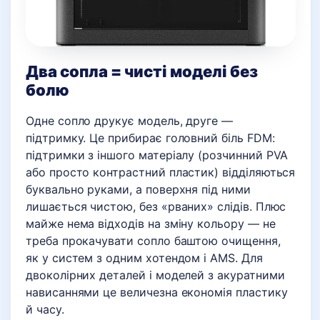
Два сопла = чисті моделі без
болю
Одне сопло друкує модель, друге —
підтримку. Це прибирає головний біль FDM:
підтримки з іншого матеріалу (розчинний PVA
або просто контрастний пластик) відділяються
буквально руками, а поверхня під ними
лишається чистою, без «рваних» слідів. Плюс
майже нема відходів на зміну кольору — не
треба прокачувати сопло баштою очищення,
як у систем з одним хотендом і AMS. Для
двоколірних деталей і моделей з акуратними
нависаннями це величезна економія пластику
й часу.