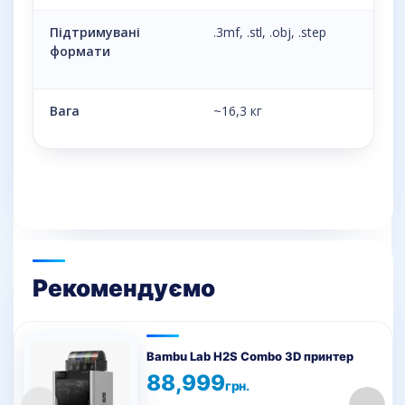
Підтримувані
.3mf, .stl, .obj, .step
формати
Вага
~16,3 кг
Рекомендуємо
Bambu Lab H2S Combo 3D принтер
88,999
грн.