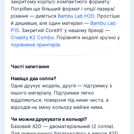
закритому корпусі компактного формату.
Потрібен ще більший формат і опції лазера/
різання — дивіться
Bambu Lab H2D
. Простіше
й дешевше, але один матеріал —
Bambu Lab
P1S
. Закритий CoreXY у нашому бренді —
Creality K2 Combo
. Порівняти моделі зручно у
порівнянні принтерів
.
Часті запитання
Навіщо два сопла?
Одне друкує модель, друге — підтримку з
іншого матеріалу. Підтримки легко
відділяються, поверхня під ними чиста, а
відходів на зміну кольору майже нема.
Чи можна друкувати в кольорі?
Базовий X2D — двоматеріальний (2 сопла).
Для повноцінного багатоколору є версія X2D