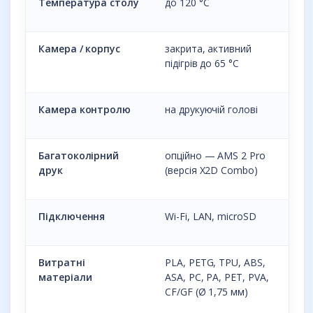
Температура столу
до 120 °C
Камера / корпус
закрита, активний
підігрів до 65 °C
Камера контролю
на друкуючій голові
Багатоколірний
опційно — AMS 2 Pro
друк
(версія X2D Combo)
Підключення
Wi-Fi, LAN, microSD
Витратні
PLA, PETG, TPU, ABS,
матеріали
ASA, PC, PA, PET, PVA,
CF/GF (Ø 1,75 мм)