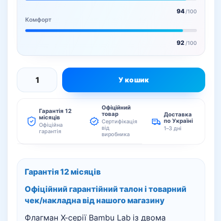
94
/100
Комфорт
92
/100
У кошик
Bambu
Lab
Офіційний
X2D
Гарантія 12
товар
Доставка
місяців
по Україні
Сертифікація
3D
Офіційна
від
1–3 дні
гарантія
виробника
принтер
кількість
Гарантія 12 місяців
Офіційний гарантійний талон і товарний
чек/накладна від нашого магазину
Флагман X-серії Bambu Lab із двома