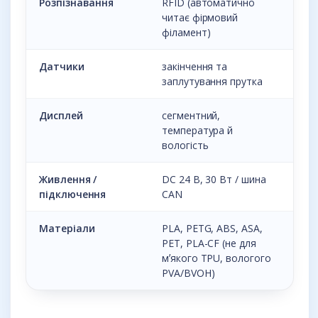
Розпізнавання
RFID (автоматично
читає фірмовий
філамент)
Датчики
закінчення та
заплутування прутка
Дисплей
сегментний,
температура й
вологість
Живлення /
DC 24 В, 30 Вт / шина
підключення
CAN
Матеріали
PLA, PETG, ABS, ASA,
PET, PLA-CF (не для
мʼякого TPU, вологого
PVA/BVOH)