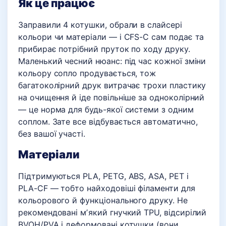
Як це працює
Заправили 4 котушки, обрали в слайсері
кольори чи матеріали — і CFS-C сам подає та
прибирає потрібний пруток по ходу друку.
Маленький чесний нюанс: під час кожної зміни
кольору сопло продувається, тож
багатоколірний друк витрачає трохи пластику
на очищення й іде повільніше за одноколірний
— це норма для будь-якої системи з одним
соплом. Зате все відбувається автоматично,
без вашої участі.
Матеріали
Підтримуються PLA, PETG, ABS, ASA, PET і
PLA-CF — тобто найходовіші філаменти для
кольорового й функціонального друку. Не
рекомендовані мʼякий гнучкий TPU, відсирілий
BVOH/PVA і деформовані котушки (вони