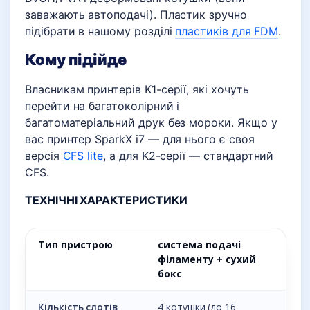
заважають автоподачі). Пластик зручно
підібрати в нашому розділі
пластиків для FDM
.
Кому підійде
Власникам принтерів K1-серії, які хочуть
перейти на багатоколірний і
багатоматеріальний друк без мороки. Якщо у
вас принтер SparkX i7 — для нього є своя
версія
CFS lite
, а для K2-серії — стандартний
CFS.
ТЕХНІЧНІ ХАРАКТЕРИСТИКИ
Тип пристрою
система подачі
філаменту + сухий
бокс
Кількість слотів
4 котушки (до 16