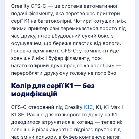
Creality CFS-C — це система автоматичної
подачі філаменту, яка перетворює принтери
серії K1 на багатоколірні. Чотири котушки, між
якими принтер сам перемикається просто під
час друку, плюс вбудований сухий бокс з
осушувачем, що береже пластик від вологи.
Головна відмінність CFS-C: у комплекті йде
зовнішній ніж і буфер філаменту, тож
багатоколірний друк працює «з коробки» —
переробляти друкуючу голову не потрібно.
Колір для серії K1 — без
модифікацій
CFS-C створений під Creality
K1C
, K1, K1 Max і
K1 SE. Раніше для кольорового друку на K1
доводилося втручатися в хотенд — тепер ні:
зовнішній різак акуратно підрізає пруток під
час зміни кольору, а буфер компенсує натяг.