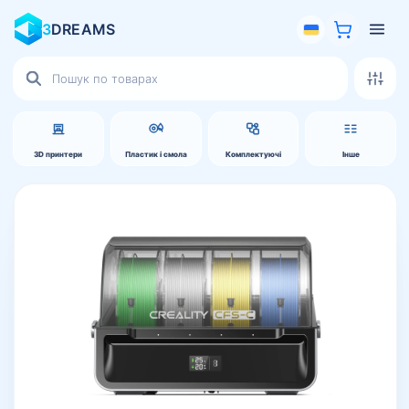
3
DREAMS
Пошук
товарів
3D принтери
Пластик і смола
Комплектуючі
Інше