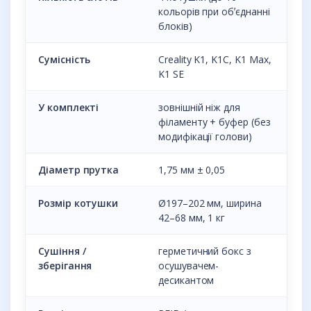
кольорів при обʼєднанні
блоків)
Сумісність
Creality K1, K1C, K1 Max,
K1 SE
У комплекті
зовнішній ніж для
філаменту + буфер (без
модифікації голови)
Діаметр прутка
1,75 мм ± 0,05
Розмір котушки
Ø197–202 мм, ширина
42–68 мм, 1 кг
Сушіння /
герметичний бокс з
зберігання
осушувачем-
десикантом