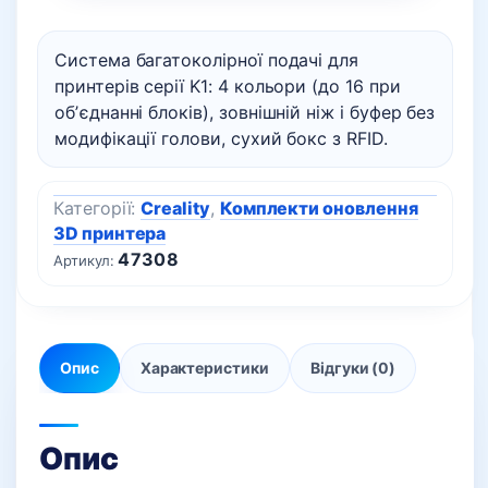
подачі
філаменту
Система багатоколірної подачі для
кількість
принтерів серії K1: 4 кольори (до 16 при
обʼєднанні блоків), зовнішній ніж і буфер без
модифікації голови, сухий бокс з RFID.
Категорії:
Creality
,
Комплекти оновлення
3D принтера
47308
Артикул:
Опис
Характеристики
Відгуки (0)
Опис