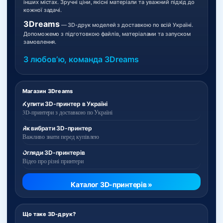
інших містах. Зручні ціни, якісні матеріали та уважний підхід до
кожної задачі.
3Dreams
— 3D-друк моделей з доставкою по всій Україні.
Допоможемо з підготовкою файлів, матеріалами та запуском
замовлення.
З любовʼю, команда 3Dreams
Магазин 3Dreams
Купити 3D-принтер в Україні
3D-принтери з доставкою по Україні
Як вибрати 3D-принтер
Важливо знати перед купівлею
Огляди 3D-принтерів
Відео про різні принтери
Каталог 3D-принтерів »
Що таке 3D-друк?