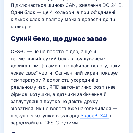
Підключається шиною CAN, живлення DC 24 В.
Один блок — це 4 кольори, а при обʼєднанні
кількох блоків палітру можна довести до 16
кольорів.
Сухий бокс, що думає за вас
CFS-C — це не просто фідер, а ще й
герметичний сухий бокс з осушувачем-
десикантом: філамент не набирає вологу, поки
чекає своєї черги. Сегментний екран показує
температуру й вологість усередині в
реальному часі, RFID автоматично розпізнає
фірмові котушки, а датчики закінчення й
заплутування прутка не дають друку
зірватися. Якщо волога вже накопичилася —
підсушіть котушки в сушарці
SpacePi X4L
і
заряджайте в CFS-C сухими.