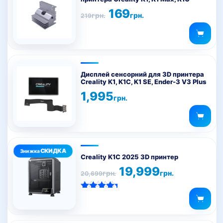
Оригінальна
Поточна
169
грн.
грн.
219
ціна:
ціна:
219грн..
169грн..
Дисплей сенсорний для 3D принтера
Creality K1, K1C, K1 SE, Ender-3 V3 Plus
1,995
грн.
Creality K1C 2025 3D принтер
Оригінальна
Поточна
19,999
грн.
грн.
20,699
ціна:
ціна:
20,699грн..
19,999грн..
Оцінено в
5.00
з 5