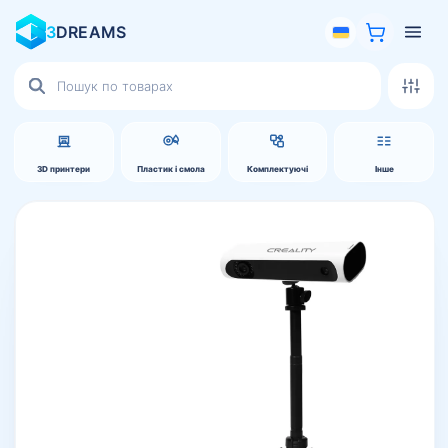
3
DREAMS
Пошук
товарів
3D принтери
Пластик і смола
Комплектуючі
Інше