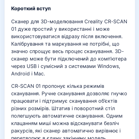
Короткий вступ
Сканер для 3D-моделювання Creality CR-SCAN
01 дуже простий у використанні і може
використовуватися відразу після включення.
Калібрування та маркування не потрібні, що
значно спрощує весь процес сканування. 3D-
сканер може бути підключений до комп’ютера
через USB і сумісний з системами Windows,
Android і Mac.
CR-SCAN 01 пропонує кілька режимів
сканування. Ручне сканування дозволяє гнучко
працювати і підтримує сканування об’єктів
різних розмірів. Штатив і поворотний стіл
полегшують автоматичне сканування. Одним
клацанням миші можна відсканувати безліч
ракурсів, які сканер автоматично вирівнює і
перетворює в єдину закінчену модель.