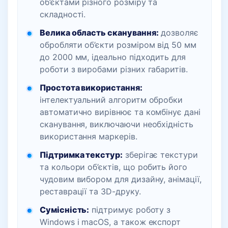
об’єктами різного розміру та
складності.
Велика область сканування:
дозволяє
обробляти об’єкти розміром від 50 мм
до 2000 мм, ідеально підходить для
роботи з виробами різних габаритів.
Простота використання:
інтелектуальний алгоритм обробки
автоматично вирівнює та комбінує дані
сканування, виключаючи необхідність
використання маркерів.
Підтримка текстур:
зберігає текстури
та кольори об’єктів, що робить його
чудовим вибором для дизайну, анімації,
реставрації та 3D-друку.
Сумісність:
підтримує роботу з
Windows і macOS, а також експорт