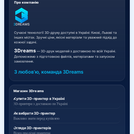
Про компанію
3
DREAMS
Сучасні технології 3D-друку доступні в Україні: Києві, Львові та
інших містах. Зручні ціни, якісні матеріали та уважний підхід до
кожної задачі.
3Dreams
— 3D-друк моделей з доставкою по всій Україні.
Допоможемо з підготовкою файлів, матеріалами та запуском
замовлення.
З любовʼю, команда 3Dreams
Магазин 3Dreams
Купити 3D-принтер в Україні
3D-принтери з доставкою по Україні
Як вибрати 3D-принтер
Важливо знати перед купівлею
Огляди 3D-принтерів
Відео про різні принтери