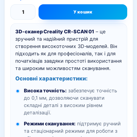
У кошик
Creality
CR-
3D-сканер Creality CR-SCAN 01
– це
Scan
зручний та надійний пристрій для
01
створення високоточних 3D-моделей. Він
—
підходить як для професіоналів, так і для
3D
початківців завдяки простоті використання
сканер
та широким можливостям сканування.
кількість
Основні характеристики:
Висока точність:
забезпечує точність
до 0,1 мм, дозволяючи сканувати
складні деталі з високим рівнем
деталізації.
Режими сканування:
підтримує ручний
та стаціонарний режими для роботи з