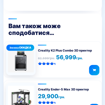
Вам також може
сподобатися…
Creality K2 Plus Combo 3D принтер
Оригінальна
Поточна
56,999
грн.
грн.
62,599
ціна:
ціна:
62,599грн..
56,999грн..
Оцінено в
5.00
з 5
Creality Ender-5 Max 3D принтер
29,900
грн.