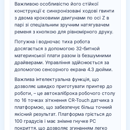
Важливою особливістю його стійкої
конструкції є синхронізовані ходові гвинти
з двома кроковими двигунами по осі Z в
парі зі спеціальним зручним натягувачем
ременя з кнопкою для рівномірного друку.
Потужна і водночас тиха робота
досягається з допомогою 32-битной
материнської плати разом із безшумними
драйверами. Управління здійснюється за
допомогою сенсорного екрана 4.3 дюйми.
Важлива інтелектуальна функція, що
дозволяє швидко приготувати принтер до
роботи, – це автокаліброка робочого столу
по 16 точках зіткнення CR-Touch датчика з
платформою, що забезпечує більш точний
якісний результат. Платформа гріється до
100 градусів і має знімне гнучке PC
покриття, що дозволяє згинанням легко