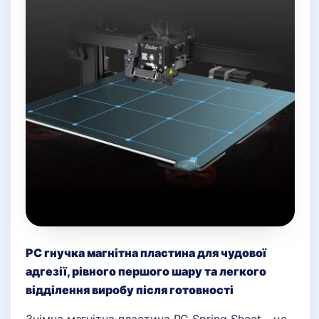
PC гнучка магнітна пластина для чудової
адгезії, рівного першого шару та легкого
відділення виробу після готовності
Знімна
магнітна пластина PC Spring Sheet – це