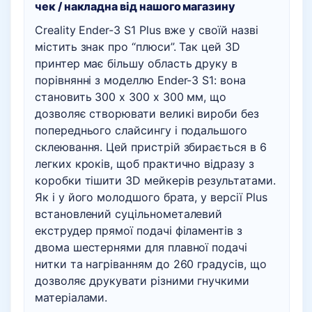
чек / накладна
від нашого магазину
Creality Ender-3 S1 Plus вже у своїй назві
містить знак про “плюси”. Так цей 3D
принтер має більшу область друку в
порівнянні з моделлю Ender-3 S1: вона
становить 300 х 300 х 300 мм, що
дозволяє створювати великі вироби без
попереднього слайсингу і подальшого
склеювання. Цей пристрій збирається в 6
легких кроків, щоб практично відразу з
коробки тішити 3D мейкерів результатами.
Як і у його молодшого брата, у версії Plus
встановлений суцільнометалевий
екструдер прямої подачі філаментів з
двома шестернями для плавної подачі
нитки та нагріванням до 260 градусів, що
дозволяє друкувати різними гнучкими
матеріалами.