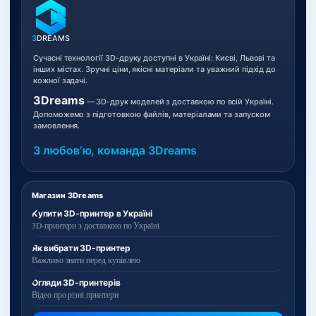
3
DREAMS
Сучасні технології 3D-друку доступні в Україні: Києві, Львові та
інших містах. Зручні ціни, якісні матеріали та уважний підхід до
кожної задачі.
3Dreams
— 3D-друк моделей з доставкою по всій Україні.
Допоможемо з підготовкою файлів, матеріалами та запуском
замовлення.
З любовʼю, команда 3Dreams
Магазин 3Dreams
Купити 3D-принтер в Україні
3D-принтери з доставкою по Україні
Як вибрати 3D-принтер
Важливо знати перед купівлею
Огляди 3D-принтерів
Відео про різні принтери