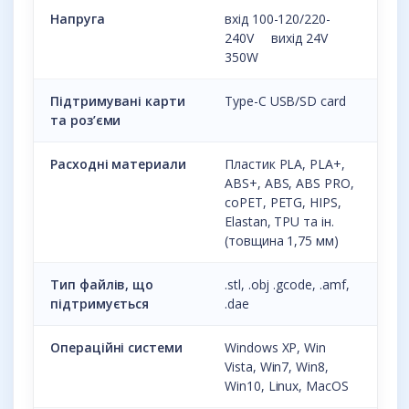
Напруга
вхід 100-120/220-
240V вихід 24V
350W
Підтримувані карти
Type-C USB/SD card
та роз’єми
Расходні материали
Пластик PLA, PLA+,
ABS+, ABS, ABS PRO,
coPET, PETG, HIPS,
Elastan, TPU та ін.
(товщина 1,75 мм)
Тип файлів, що
.stl, .obj .gcode, .amf,
підтримується
.dae
Операційні системи
Windows XP, Win
Vista, Win7, Win8,
Win10, Linux, MacOS