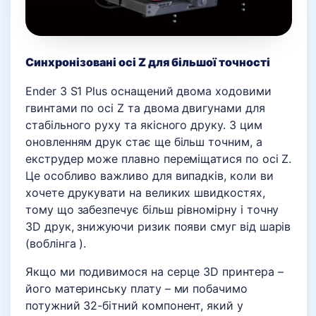
Синхронізовані осі Z для більшої точності
Ender 3 S1 Plus оснащений двома ходовими
гвинтами по осі Z та двома двигунами для
стабільного руху та якісного друку. З цим
оновленням друк стає ще більш точним, а
екструдер може плавно переміщатися по осі Z.
Це особливо важливо для випадків, коли ви
хочете друкувати на великих швидкостях,
тому що забезпечує більш рівномірну і точну
3D друк, знижуючи ризик появи смуг від шарів
(воблінга ).
Якщо ми подивимося на серце 3D принтера –
його материнську плату – ми побачимо
потужний 32-бітний компонент, який у