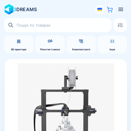
3
DREAMS
Пошук
товарів
3D принтери
Пластик і смола
Комплектуючі
Інше