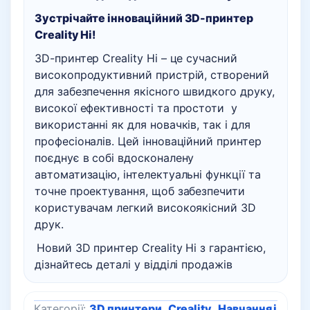
Зустрічайте інноваційний 3D-принтер
Creality Hi!
3D-принтер Creality Hi – це сучасний
високопродуктивний пристрій, створений
для забезпечення якісного швидкого друку,
високої ефективності та простоти у
використанні як для новачків, так і для
професіоналів. Цей інноваційний принтер
поєднує в собі вдосконалену
автоматизацію, інтелектуальні функції та
точне проектування, щоб забезпечити
користувачам легкий високоякісний 3D
друк.
Новий 3D принтер Creality Hi з гарантією,
дізнайтесь деталі у відділі продажів
Категорії:
3D принтери
,
Creality
,
Навчання і