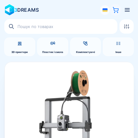
3
DREAMS
Пошук
товарів
3D принтери
Пластик і смола
Комплектуючі
Інше