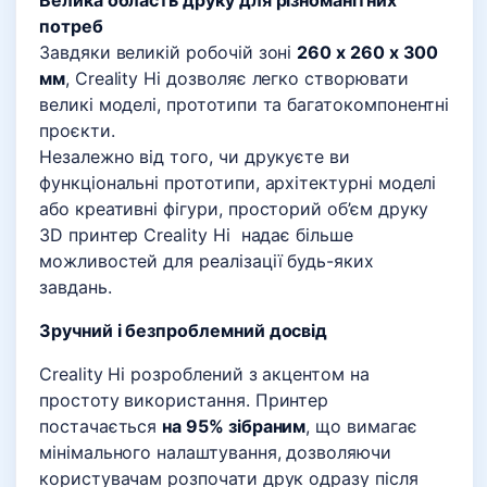
Велика область друку для різноманітних
потреб
Завдяки великій робочій зоні
260 x 260 x 300
мм
, Creality Hi дозволяє легко створювати
великі моделі, прототипи та багатокомпонентні
проєкти.
Незалежно від того, чи друкуєте ви
функціональні прототипи, архітектурні моделі
або креативні фігури, просторий об’єм друку
3D принтер Creality Hi надає більше
можливостей для реалізації будь-яких
завдань.
Зручний і безпроблемний досвід
Creality Hi розроблений з акцентом на
простоту використання. Принтер
постачається
на 95% зібраним
, що вимагає
мінімального налаштування, дозволяючи
користувачам розпочати друк одразу після