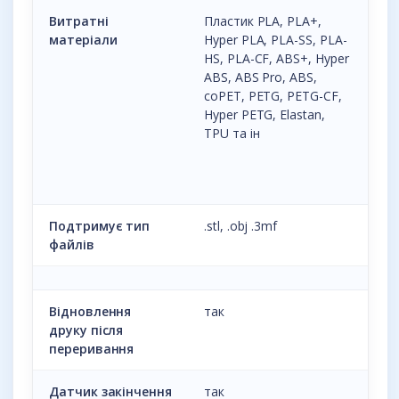
Витратні
Пластик PLA, PLA+,
матеріали
Hyper PLA, PLA-SS, PLA-
HS,
PLA-CF,
A
BS+, Hyper
ABS, ABS Pro, ABS,
coPET, PETG, PETG-CF,
Hyper PETG, Elastan,
TPU та ін
Подтримує тип
.stl, .obj .3mf
файлів
Відновлення
так
друку після
переривання
Датчик закінчення
так