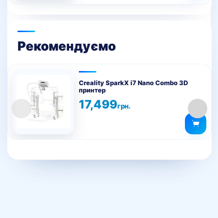
можна
вибрати
на
сторінці
Рекомендуємо
товару
Creality SparkX i7 Nano Combo 3D
принтер
17,499
грн.