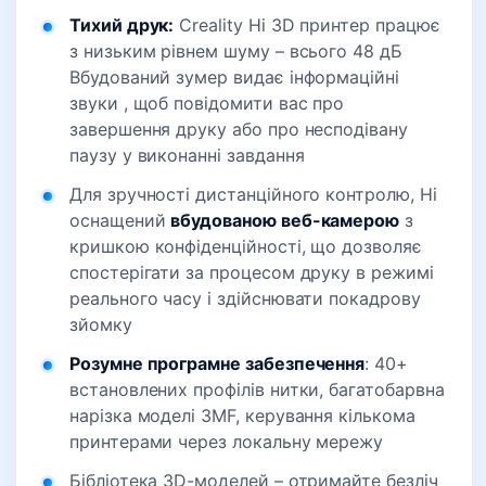
Тихий друк:
Creality Hi 3D принтер працює
з низьким рівнем шуму – всього 48 дБ
Вбудований зумер видає інформаційні
звуки , щоб повідомити вас про
завершення друку або про несподівану
паузу у виконанні завдання
Для зручності дистанційного контролю, Hi
оснащений
вбудованою веб-камерою
з
кришкою конфіденційності, що дозволяє
спостерігати за процесом друку в режимі
реального часу і здійснювати покадрову
зйомку
Розумне програмне забезпечення
: 40+
встановлених профілів нитки, багатобарвна
нарізка моделі 3MF, керування кількома
принтерами через локальну мережу
Бібліотека 3D-моделей – отримайте безліч