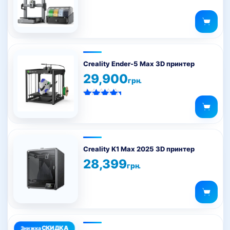
товару
Creality Ender-5 Max 3D принтер
29,900
грн.
Оцінено в
5.00
з 5
Creality K1 Max 2025 3D принтер
28,399
грн.