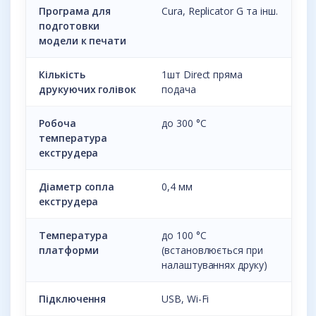
Програма для
Cura, Replicator G та інш.
подготовки
модели к печати
Кількість
1шт Direct пряма
друкуючих голівок
подача
Робоча
до 300 °С
температура
екструдера
Діаметр сопла
0,4 мм
екструдера
Температура
до 100 °С
платформи
(встановлюється при
налаштуваннях друку)
Підключення
USB, Wi-Fi