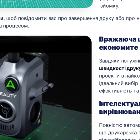
зйомку.
и,
щоб повідомити вас про завершення друку або про не
а процесом.
Вражаюча ш
економите 
Завдяки потужні
швидкості друк
проєкти в найко
Ідеальний вибір 
ефективність та
Інтелектуа
вирівнюва
Повністю автом
що друкарська 