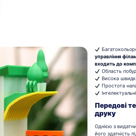
Багатокольор
управління філам
входить до комп
Область побу
Висока швидкі
Простота нала
Інтелектуальн
Передові те
друку
Однією з видатн
його здатність 