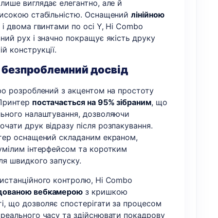
лише виглядає елегантно, але й
високою стабільністю. Оснащений
лінійною
X
і двома гвинтами по осі Y, Hi Combo
ний рух і значно покращує якість друку
й конструкції.
 безпроблемний досвід
mbo розроблений з акцентом на простоту
 Принтер
постачається на 95% зібраним
, що
льного налаштування, дозволяючи
очати друк відразу після розпакування.
нтер оснащений складаним екраном,
зумілим інтерфейсом та коротким
ля швидкого запуску.
дистанційного контролю, Hi Combo
дованою вебкамерою
з кришкою
ті, що дозволяє спостерігати за процесом
 реального часу та здійснювати покадрову