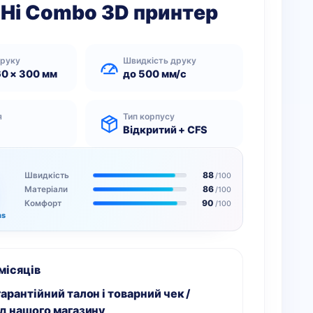
y Hi Combo 3D принтер
друку
Швидкість друку
60 × 300 мм
до 500 мм/с
я
Тип корпусу
Відкритий + CFS
88
Швидкість
/100
86
Матеріали
/100
90
Комфорт
/100
ms
 місяців
арантійний талон і товарний чек /
ід нашого магазину