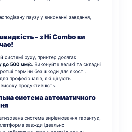
сподівану паузу у виконанні завдання,
видкість – з Hi Combo ви
час!
й системі руху, принтер досягає
у до 500 мм/с
. Виконуйте великі та складні
ротші терміни без шкоди для якості.
для професіоналів, які цінують
 високу продуктивність.
льна система автоматичного
ння
атизована система вирівнювання гарантує,
платформа завжди ідеально