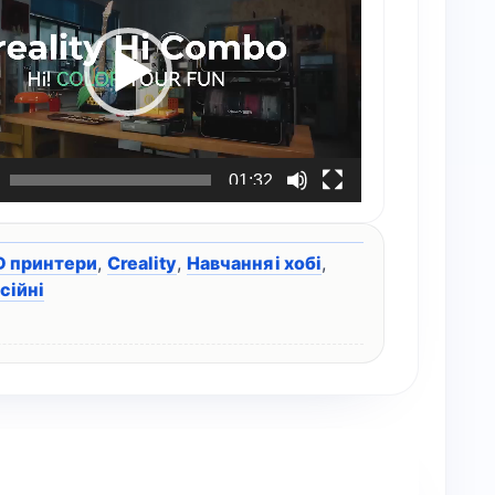
01:32
D принтери
,
Creality
,
Навчання і хобі
,
сійні