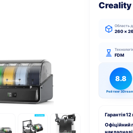
Crealit
Область 
260 × 2
Технологі
FDM
8.8
Рейтинг 3Drea
Гарантія 12
Офіційний г
накладна
в