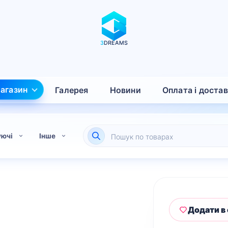
3
DREAMS
агазин
Галерея
Новини
Оплата і доста
Пошук
уючі
Інше
товарів
Додати в