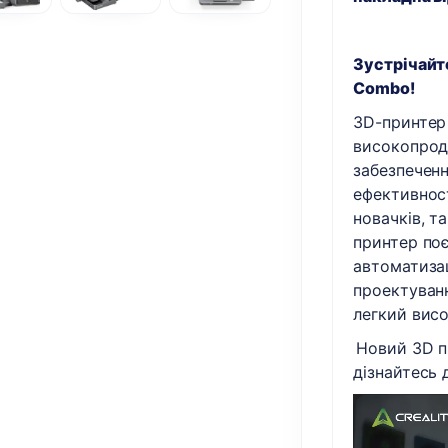
Зустрічайте
Combo!
3D-принтер 
високопрод
забезпеченн
ефективност
новачків, т
принтер поє
автоматизац
проектуван
легкий висо
Новий 3D пр
дізнайтесь 
Відеопрогр