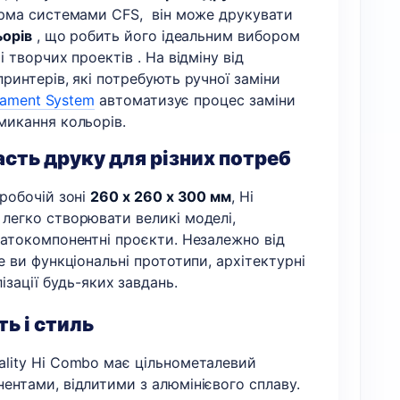
ирма системами CFS, він може друкувати
ьорів
, що робить його ідеальним вибором
і творчих проектів . На відміну від
ринтерів, які потребують ручної заміни
ilament System
автоматизує процес заміни
микання кольорів.
сть друку для різних потреб
робочій зоні
260 x 260 x 300 мм
, Hi
легко створювати великі моделі,
гатокомпонентні проєкти. Незалежно від
е ви функціональні прототипи, архітектурні
зації будь-яких завдань.
ть і стиль
ality Hi Combo має цільнометалевий
ентами, відлитими з алюмінієвого сплаву.