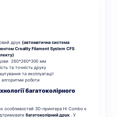
овий друк
(автоматична система
ентом Creality Filament System CFS
лекту)
дови 260*260*300 мм
сть та точність друку
штування та експлуатації
і алгоритми роботи
хнології багатоколірного
их особливостей 3D-принтера Hi Combo є
підтримувати
багатоколірний друк
. У