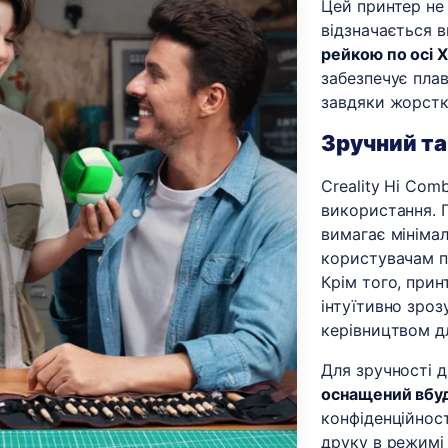
Цей принтер не 
відзначається 
рейкою по осі 
забезпечує плав
завдяки жорсткі
Зручний та
Creality Hi Co
використання.
вимагає мініма
користувачам п
Крім того, при
інтуїтивно зро
керівництвом д
Для зручності 
оснащений вбу
конфіденційнос
друку в режимі