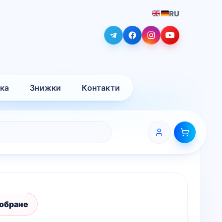
RU
вка
Знижки
Контакти
 обране