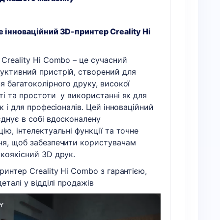
 інноваційний 3D-принтер Creality Hi
Creality Hi Combo – це сучасний
уктивний пристрій, створений для
я багатоколірного друку, високої
і та простоти у використанні як для
ак і для професіоналів. Цей інноваційний
днує в собі вдосконалену
ію, інтелектуальні функції та точне
ня, щоб забезпечити користувачам
коякісний 3D друк.
интер Creality Hi Combo з гарантією,
деталі у відділі продажів
авач