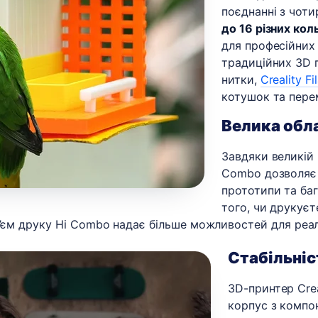
поєднанні з чот
до 16 різних кол
для професійних 
традиційних 3D п
нитки,
Creality F
котушок та пере
Велика обла
Завдяки великій 
Combo дозволяє 
прототипи та ба
того, чи друкуєт
б’єм друку Hi Combo надає більше можливостей для реалі
Стабільніс
3D-принтер Cre
корпус з компон