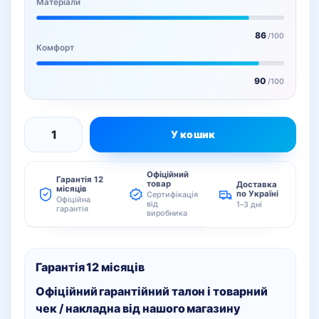
Матеріали
86
/100
Комфорт
90
/100
У кошик
Creality
SparkX
Офіційний
i7
Гарантія 12
товар
Доставка
місяців
по Україні
Сертифікація
Color
Офіційна
від
1–3 дні
гарантія
виробника
Combo
3D
принтер
Гарантія 12 місяців
кількість
Офіційний гарантійний талон і товарний
чек / накладна
від нашого магазину