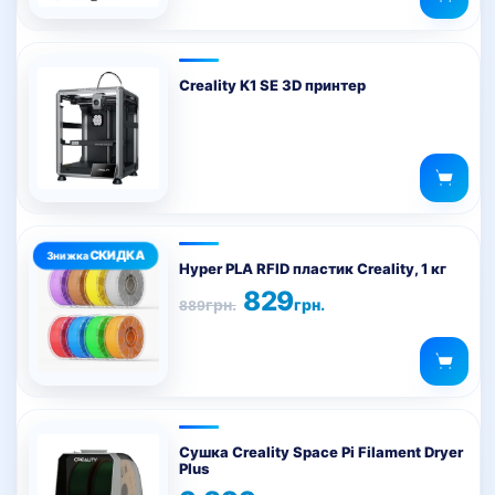
Creality K1 SE 3D принтер
Цей
товар
Hyper PLA RFID пластик Creality, 1 кг
має
Оригінальна
Поточна
829
грн.
грн.
889
ціна:
ціна:
кілька
889грн..
829грн..
варіантів.
Параметри
можна
вибрати
на
Сушка Creality Space Pi Filament Dryer
Plus
сторінці