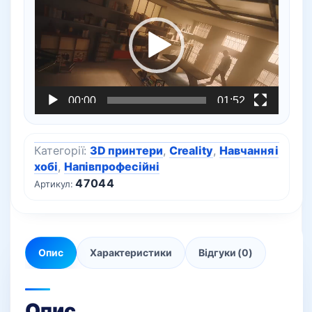
00:00
01:52
Категорії:
3D принтери
,
Creality
,
Навчання і
хобі
,
Напівпрофесійні
47044
Артикул:
Опис
Характеристики
Відгуки (0)
Опис