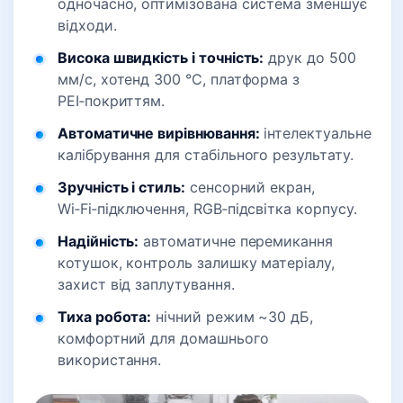
одночасно, оптимізована система зменшує
відходи.
Висока швидкість і точність
:
друк до 500
мм/с, хотенд 300 °C, платформа з
PEI‑покриттям.
Автоматичне вирівнювання
:
інтелектуальне
калібрування для стабільного результату.
Зручність і стиль
:
сенсорний екран,
Wi‑Fi‑підключення, RGB‑підсвітка корпусу.
Надійність
:
автоматичне перемикання
котушок, контроль залишку матеріалу,
захист від заплутування.
Тиха робота
:
нічний режим ~30 дБ,
комфортний для домашнього
використання.