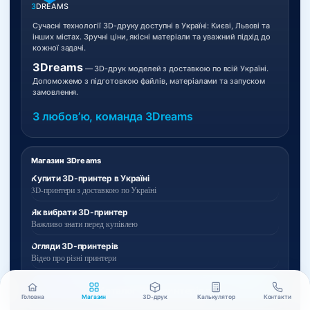
3
DREAMS
Сучасні технології 3D-друку доступні в Україні: Києві, Львові та
інших містах. Зручні ціни, якісні матеріали та уважний підхід до
кожної задачі.
3Dreams
— 3D-друк моделей з доставкою по всій Україні.
Допоможемо з підготовкою файлів, матеріалами та запуском
замовлення.
З любовʼю, команда 3Dreams
Магазин 3Dreams
Купити 3D-принтер в Україні
3D-принтери з доставкою по Україні
Як вибрати 3D-принтер
Важливо знати перед купівлею
Огляди 3D-принтерів
Відео про різні принтери
Каталог 3D-принтерів »
Головна
Магазин
3D-друк
Калькулятор
Контакти