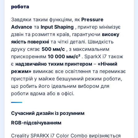
робота
Завдяки таким функціям, як
Pressure
Advance
та
Input Shaping
, принтер мінімізує
дзвін та розмиття країв, гарантуючи
високу
якість поверхні
та чіткі деталі. Швидкість
друку сягає
500 мм/с
, з максимальним
прискоренням
10 000 мм/с²
. SparkX i7 також
є
надзвичайно тихим принтером
–
«Нічний
режим»
вимикає все освітлення та перемикає
пристрій у майже безшумний режим роботи,
що робить його ідеальним вибором для
роботи вдома або в офісі.
Сучасний дизайн із розумним
RGB‑підсвічуванням
Creality SPARKX i7 Color Combo вирізняється