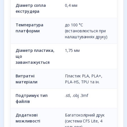
Діаметр сопла
0,4 мм
екструдера
Температура
до 100 °С
платформи
(встановлюється при
налаштуваннях друку)
Діаметр пластика,
1,75 мм
що
завантажується
Витратні
Пластик PLA, PLA+,
матеріали
PLA-HS, TPU та ін.
Подтримує тип
.stl, .obj .3mf
файлів
Додаткові
Багатоколірний друк
можливості
(система CFS Lite, 4
кольори)