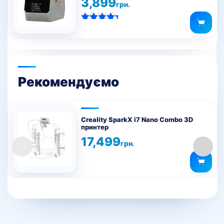
3,899
товару
грн.
Оцінено в
5.00
з 5
Рекомендуємо
Creality SparkX i7 Nano Combo 3D
принтер
17,499
грн.