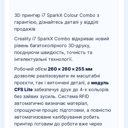
3D принтер i7 SparkX Colour Combo з
гарантією, дізнайтесь деталі у відділі
продажів
Creality i7 SparkX Combo відкриває новий
рівень багатоколірного 3D‑друку,
поєднуючи швидкість, точність та
інтелектуальні технології.
Робочий об’єм
260 × 260 × 255 мм
дозволяє реалізовувати як масштабні
проєкти, так і витончені деталі, а
модуль
CFS Lite
забезпечує друк до 4-х кольорів
без зайвих зусиль. Система RFID
автоматично визначає матеріал,
спрощуючи процес підготовки, а повністю
автоматизоване калібрування робить
принтер готовим до роботи вже через