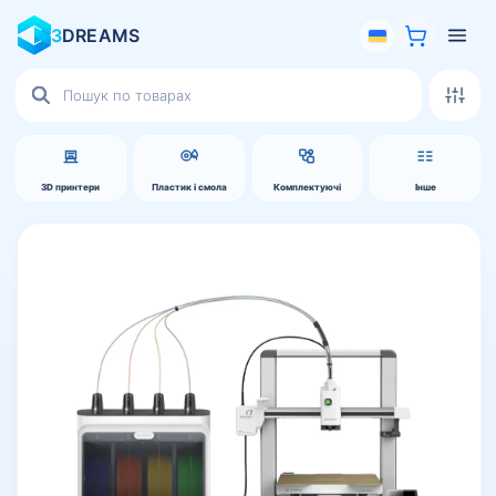
3
DREAMS
Пошук
товарів
3D принтери
Пластик і смола
Комплектуючі
Інше