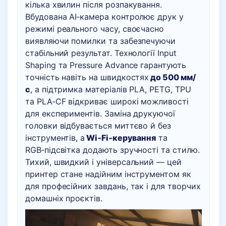
кілька хвилин після розпакування.
Вбудована AI‑камера контролює друк у
режимі реального часу, своєчасно
виявляючи помилки та забезпечуючи
стабільний результат. Технології Input
Shaping та Pressure Advance гарантують
точність навіть на швидкостях
до 500 мм/
с
, а підтримка матеріалів PLA, PETG, TPU
та PLA‑CF відкриває широкі можливості
для експериментів. Заміна друкуючої
головки відбувається миттєво й без
інструментів, а
Wi‑Fi‑керування
та
RGB‑підсвітка додають зручності та стилю.
Тихий, швидкий і універсальний — цей
принтер стане надійним інструментом як
для професійних завдань, так і для творчих
домашніх проєктів.
Відеопрогравач