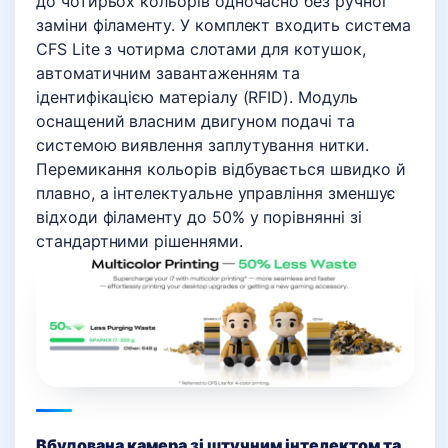
до чотирьох кольорів одночасно без ручної
заміни філаменту. У комплект входить система
CFS Lite з чотирма слотами для котушок,
автоматичним завантаженням та
ідентифікацією матеріалу (RFID). Модуль
оснащений власним двигуном подачі та
системою виявлення заплутування нитки.
Перемикання кольорів відбувається швидко й
плавно, а інтелектуальне управління зменшує
відходи філаменту до 50% у порівнянні зі
стандартними рішеннями.
Вбудована камера зі штучним інтелектом та