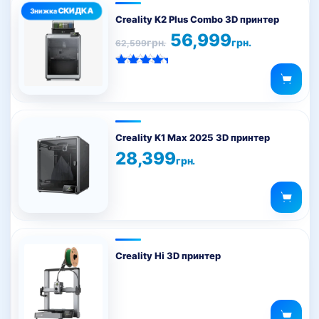
вибрати
на
Creality K2 Plus Combo 3D принтер
сторінці
Оригінальна
Поточна
56,999
грн.
грн.
62,599
ціна:
ціна:
товару
62,599грн..
56,999грн..
Оцінено в
5.00
з 5
Creality K1 Max 2025 3D принтер
28,399
грн.
Creality Hi 3D принтер