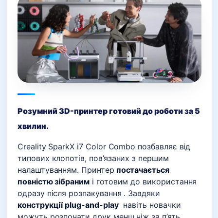
Розумний 3D-принтер готовий до роботи за 5
хвилин.
Creality SparkX i7 Color Combo позбавляє від
типових клопотів, пов’язаних з першим
налаштуванням. Принтер
постачається
повністю зібраним
і готовим до використання
одразу після розпакування . Завдяки
конструкції plug-and-play
навіть новачки
можуть розпочати друк менш ніж за п’ять