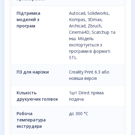
Підтримка
Autocad, Solidworks,
моделей з
Kompas, 3Dmax,
програм
Archicad, Zbruch,
Cinema4D, Scatchup та
інш. Модель
експортується з
програми в форматі
STL.
ПЗ для нарізки
Creality Print 6.3 або
новіша версія
Кількість
1шт Direct пряма
друкуючих голівок
подача
Робоча
до 300 °С
температура
екструдера