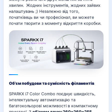
хвилин. Жодних інструментів, жодних зайвих
налаштувань ;) Незалежно від того,
початківець ви чи професіонал, ви можете
почати творити з моменту відкриття коробки.
Об’єм побудови та сумісність філаментів
SPARKX i7 Color Combo поєднує
швидкість,
інтелектуальну автоматизацію та
багатокольорові можливості
в компактному
пристрої. З
об’ємом друку 260×260×255