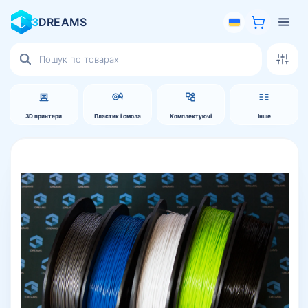
3
DREAMS
Пошук
товарів
3D принтери
Пластик і смола
Комплектуючі
Інше