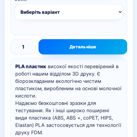
Детальніше
PLA
пластик,
PLA пластик
високої якості перевірений в
500
роботі нашим відділом 3D друку. Є
грам
біорозкладаним екологічно чистим
кількість
пластиком, виробленим на основі молочної
кислоти.
Надаємо безкоштовні зразки для
тестування. Як і інші широко поширені
види пластика (ABS, ABS +, coPET, HIPS,
Elastan) PLA застосовується для технології
друку FDM.