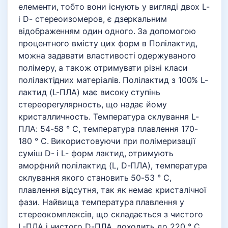
елементи, тобто вони існують у вигляді двох L-
і D- стереоизомеров, є дзеркальним
відображенням один одного. За допомогою
процентного вмісту цих форм в Полілактид,
можна задавати властивості одержуваного
полімеру, а також отримувати різні класи
полілактідних матеріалів. Полілактид з 100% L-
лактид (L-ПЛА) має високу ступінь
стереорегулярность, що надає йому
кристалличность. Температура склування L-
ПЛА: 54-58 ° C, температура плавлення 170-
180 ° C. Використовуючи при полімеризації
суміш D- і L- форм лактид, отримують
аморфний полілактид (L, D-ПЛА), температура
склування якого становить 50-53 ° C,
плавлення відсутня, так як немає кристалічної
фази. Найвища температура плавлення у
стереокомплексів, що складається з чистого
L-ПЛА і чистого D-ПЛА, доходить до 220 ° C.