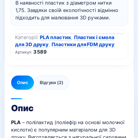
В наявності пластик з діаметром нитки
1,75. Завдяки своїй екологічності відмінно
підходить для малювання 3D ручками.
Категорії:
PLA пластик
,
Пластик і смола
для 3D друку
,
Пластики для FDM друку
3589
Артикул:
Опис
Відгуки (2)
Опис
PLA
– полілактид (поліефір на основі молочної
кислоти) є популярним матеріалом для 3D
друку. Виготовляється з натуральної сировини