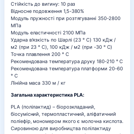
Стійкість до вигину: 10 раз
Відносне подовження 1,5-380%
Модуль пружності при розтягуванні 350-2800
МПа
Модуль еластичності 2100 МПа
Ударна в’язкість по Шарлі (23 ° C) 130 кДж /
м2 (при 23 ° C), 100 кДж / м2 (при -30 ° C)
Точка плавлення 200 ° С
Рекомендована температура друку 180-210 ° С
Рекомендована температура платформи 20-60
° C
Лінійна маса 330 м / кг
Загальна характеристика PLA:
PLA (полілактид) – біорозкладаний,
біосумісний, термопластичний, аліфатичний
поліефір, мономером якого є молочна кислота.
Сировиною для виробництва полілактиду