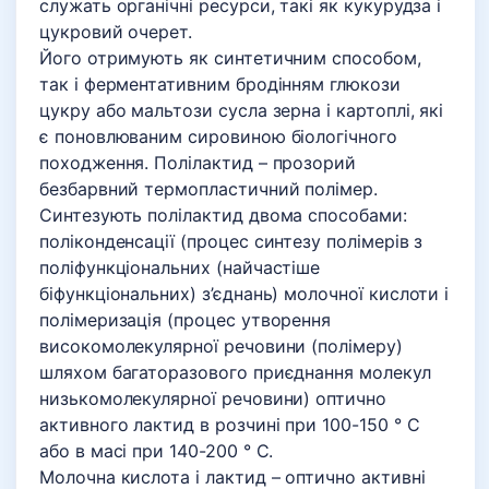
служать органічні ресурси, такі як кукурудза і
цукровий очерет.
Його отримують як синтетичним способом,
так і ферментативним бродінням глюкози
цукру або мальтози сусла зерна і картоплі, які
є поновлюваним сировиною біологічного
походження. Полілактид – прозорий
безбарвний термопластичний полімер.
Синтезують полілактид двома способами:
поліконденсації (процес синтезу полімерів з
поліфункціональних (найчастіше
біфункціональних) з’єднань) молочної кислоти і
полімеризація (процес утворення
високомолекулярної речовини (полімеру)
шляхом багаторазового приєднання молекул
низькомолекулярної речовини) оптично
активного лактид в розчині при 100-150 ° C
або в масі при 140-200 ° C.
Молочна кислота і лактид – оптично активні