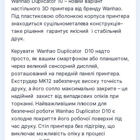
Wanhao Duplicator 10 – новий варіант
настільного 3D принтера від бренду Wanhao.
Під пластиковою оболонкою корпуса принтера
знаходиться суцільнометалева конструкція–
таке рішення гарантує якісний і стабільний
друк.
Керувати Wanhao Duplicator D10 надто
просто, як вашим смартфоном або планшетом,
через великий сенсорний дисплей,
розташований на передній панелі принтера.
Екструдер MK12 забезпечує високу точність
друку, а його сопло максимально закрите – це
надійний захист від випадкових опіків при
торканні. Найважливішим плюсом для
безпечної роботи Wanhao Duplicator D10 є
холодне покриття його робочої поверхні під
час друку. Стіл принтера без підігріву, що
виключає можливість опіку в процесі