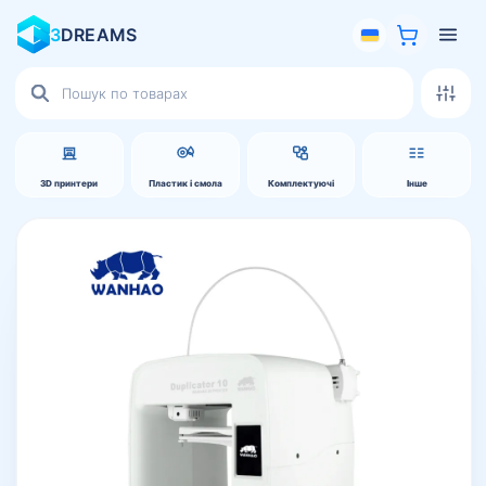
3
DREAMS
Пошук
товарів
3D принтери
Пластик і смола
Комплектуючі
Інше