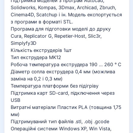
Підтримка моделей з програм Autocad,
Solidworks, Kompas, 3Dmax, Archicad, Zbruch,
Cinema4D, Scatchup і ін. Модель експортується
з програми в форматі STL.
Програма для підготовки моделі до друку
Cura, Replicator G, Repetier-Host, Slic3r,
Simplyfy3D
Кількість екструдерів 1шт
Тип екструдера MK12
Робоча температура екструдера 190 … 260 ° С
Діаметр сопла екструдера 0,4 мм (можлива
заміна на 0,2 і 0,3 мм)
Температура платформи без підігріву
Підтримка карт SD-card, підключення через
USB
Витратні матеріали Пластик PLA (товщина 1,75
мм)
Підтримуваний тип файлів .stl, .obj .gcode
Операційні системи Windows XP, Win Vista,