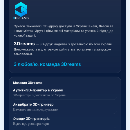
3
DREAMS
Сучасні технології 3D-друку доступні в Україні: Києві, Львові та
інших містах. Зручні ціни, якісні матеріали та уважний підхід до
кожної задачі.
3Dreams
— 3D-друк моделей з доставкою по всій Україні.
Допоможемо з підготовкою файлів, матеріалами та запуском
замовлення.
З любовʼю, команда 3Dreams
Магазин 3Dreams
Купити 3D-принтер в Україні
3D-принтери з доставкою по Україні
Як вибрати 3D-принтер
Важливо знати перед купівлею
Огляди 3D-принтерів
Відео про різні принтери