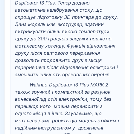
Duplicator I3 Plus. Тепер додано
автоматичне калібрування столу, що
спрощує підготовку 3D принтера до друку.
Дана модель має екструдер, здатний
витримувати більш високі температури
друку до 300 градусів завдяки повністю
металевому хотенду. Функція відновлення
друку після раптового переривання
дозволить продовжити друк з місця
переривання після відновлення електрики і
зменшить кількість бракованих виробів.
Wahnao Duplicator i3 Plus MARK 2
також зручний і компактний за рахунок
винесеної під стіл електроніки, тому без
перешкод його можна переносити з
одного місця в інше. Зауважимо, що
металева рама робить цю модель стійким і
надійним інструментом у досягненні