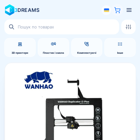
3
DREAMS
Пошук
товарів
3D принтери
Пластик і смола
Комплектуючі
Інше