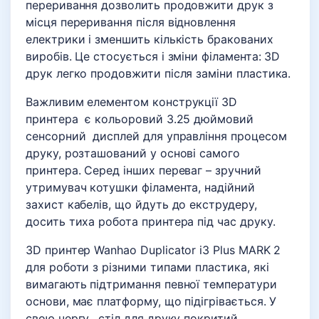
переривання дозволить продовжити друк з
місця переривання після відновлення
електрики і зменшить кількість бракованих
виробів. Це стосується і зміни філамента: 3D
друк легко продовжити після заміни пластика.
Важливим елементом конструкції 3D
принтера є кольоровий 3.25 дюймовий
сенсорний дисплей для управління процесом
друку, розташований у основі самого
принтера. Серед інших переваг – зручний
утримувач котушки філамента, надійний
захист кабелів, що йдуть до екструдеру,
досить тиха робота принтера під час друку.
3D принтер Wanhao Duplicator i3 Plus MARK 2
для роботи з різними типами пластика, які
вимагають підтримання певної температури
основи, має платформу, що підігрівається. У
свою чергу, стіл для друку покритий