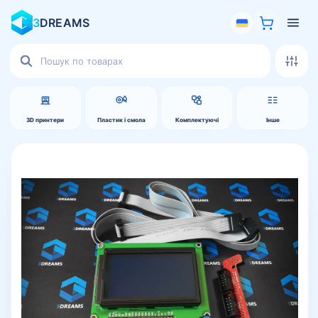
3
DREAMS
Пошук
товарів
3D принтери
Пластик і смола
Комплектуючі
Інше