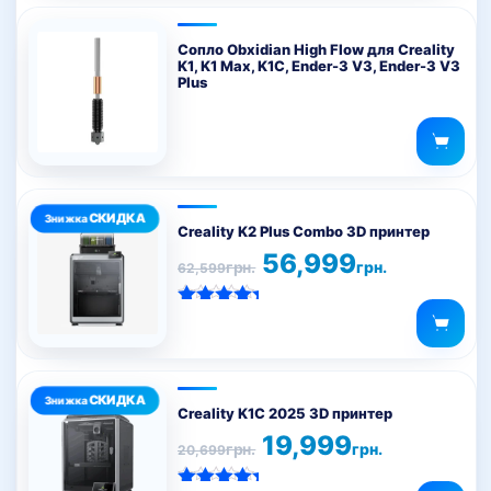
Сопло Obxidian High Flow для Creality
K1, K1 Max, K1C, Ender-3 V3, Ender-3 V3
Plus
Creality K2 Plus Combo 3D принтер
Оригінальна
Поточна
56,999
грн.
грн.
62,599
ціна:
ціна:
62,599грн..
56,999грн..
Оцінено в
5.00
з 5
Creality K1C 2025 3D принтер
Оригінальна
Поточна
19,999
грн.
грн.
20,699
ціна:
ціна:
20,699грн..
19,999грн..