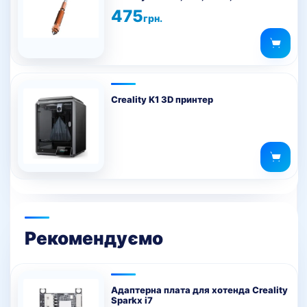
має
сторінці
475
кілька
товару
грн.
варіантів.
Параметри
можна
вибрати
на
Creality K1 3D принтер
сторінці
товару
Рекомендуємо
Адаптерна плата для хотенда Creality
Sparkx i7