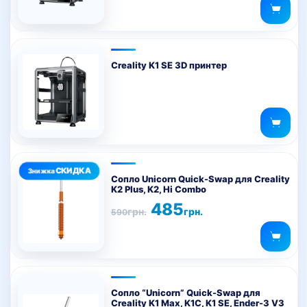
Оцінено в
5.00
з 5
Creality K1 SE 3D принтер
Цей
товар
Сопло Unicorn Quick-Swap для Creality
K2 Plus, K2, Hi Combo
має
Оригінальна
Поточна
485
кілька
грн.
грн.
590
ціна:
ціна:
варіантів.
590грн..
485грн..
Параметри
можна
Цей
вибрати
товар
на
Сопло “Unicorn” Quick-Swap для
Creality K1 Max, K1C, K1 SE, Ender-3 V3