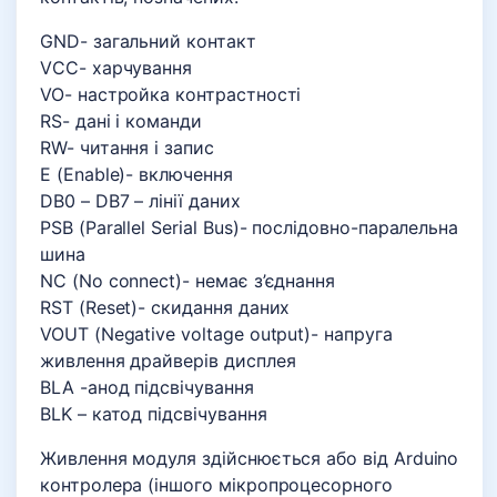
GND- загальний контакт
VСС- харчування
VO- настройка контрастності
RS- дані і команди
RW- читання і запис
E (Enable)- включення
DB0 – DB7 – лінії даних
PSB (Parallel Serial Bus)- послідовно-паралельна
шина
NC (No connect)- немає з’єднання
RST (Reset)- скидання даних
VOUT (Negative voltage output)- напруга
живлення драйверів дисплея
BLA -анод підсвічування
BLK – катод підсвічування
Живлення модуля здійснюється або від Arduino
контролера (іншого мікропроцесорного