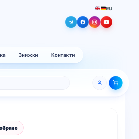
RU
вка
Знижки
Контакти
 обране