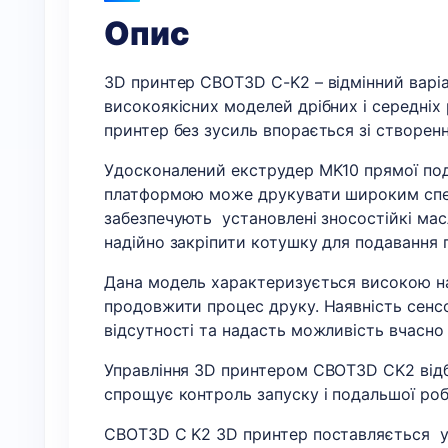
Опис
3D принтер CBOT3D C-K2 – відмінний варі
високоякісних моделей дрібних і середніх 
принтер без зусиль впорається зі створен
Удосконалений екструдер MK10 прямої по
платформою може друкувати широким спект
забезпечують установлені зносостійкі мас
надійно закріпити котушку для подавання 
Дана модель характеризується високою над
продовжити процес друку. Наявність сенс
відсутності та надасть можливість вчасно
Управління 3D принтером CBOT3D CK2 відб
спрощує контроль запуску і подальшої роб
CBOT3D C K2 3D принтер поставляється уже