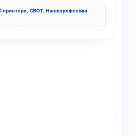
D принтери
,
CBOT
,
Напівпрофесійні