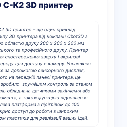
 C-K2 3D принтер
2 3D принтер
– ще один приклад
ипу 3D принтера від компанії Cbot3D з
ю областю друку 200 х 200 х 200 мм
ського та професійного друку. Принтер
ля спостереження зверху і акрилові
ереду для доступу в камеру. Управління
ся за допомогою сенсорного дисплея,
го на передній панелі принтера, це
і зробило зручнішим контроль за станом
ль обладнана датчиками закінчення або
амента, а також функцією відновлення
лева платформа з підігрівом до 100
дкриє доступ до роботи з широким
м пластиків для реалізації ваших ідей.