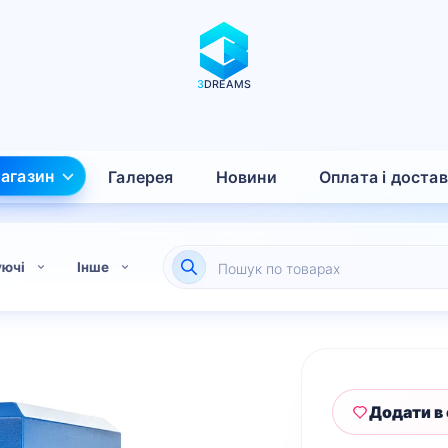
3
DREAMS
агазин
Галерея
Новини
Оплата і доста
Пошук
уючі
Інше
товарів
Додати в