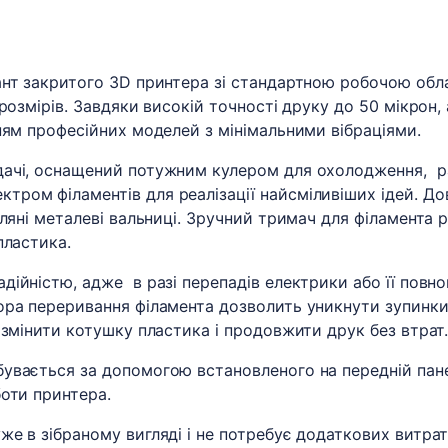
ант закритого 3D принтера зі стандартною робочою обл
розмірів. Завдяки високій точності друку до 50 мікрон
ням професійних моделей з мінімальними вібраціями.
дачі, оснащений потужним кулером для охолодження, р
ром філаментів для реалізації найсміливіших ідей. До
ляні металеві вальниці. Зручний тримач для філамента 
пластика.
ійністю, адже в разі перепадів електрики або її повн
ора переривання філамента дозволить уникнути зупинки
 змінити котушку пластика і продовжити друк без втрат
увається за допомогою встановленого на передній пане
оти принтера.
 в зібраному вигляді і не потребує додаткових витрат