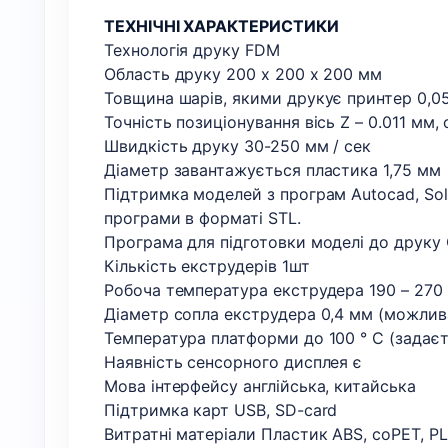
ТЕХНІЧНІ ХАРАКТЕРИСТИКИ
Технологія друку FDM
Область друку 200 х 200 х 200 мм
Товщина шарів, якими друкує принтер 0,05 
Точність позиціонування вісь Z – 0.011 мм,
Швидкість друку 30-250 мм / сек
Діаметр завантажується пластика 1,75 мм
Підтримка моделей з програм Autocad, Soli
програми в форматі STL.
Програма для підготовки моделі до друку Cur
Кількість екструдерів 1шт
Робоча температура екструдера 190 – 270 
Діаметр сопла екструдера 0,4 мм (можлива
Температура платформи до 100 ° С (задає
Наявність сенсорного дисплея є
Мова інтерфейсу англійська, китайська
Підтримка карт USB, SD-card
Витратні матеріали Пластик ABS, coPET, PLA,