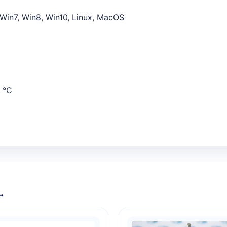
Win7, Win8, Win10, Linux, MacOS
5 ℃
…