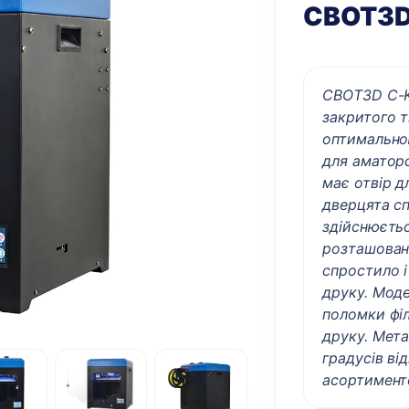
CBOT3D
CBOT3D C-K
закритого т
оптимально
для аматор
має отвір д
дверцята сп
здійснюєть
розташовано
спростило 
друку. Моде
поломки філ
друку. Мета
градусів ві
асортименто